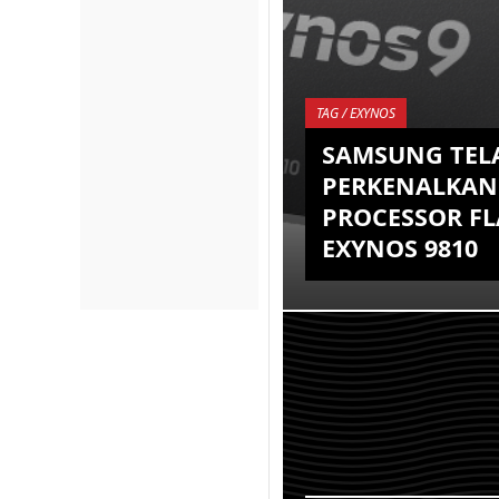
TAG / EXYNOS
SAMSUNG TEL
PERKENALKAN 
PROCESSOR FL
EXYNOS 9810
Akhirnya saingan terb
sekelas untuk Qualc
Snapdragon 845 nanti t
perkenalkan sekarang in
adalah variant...