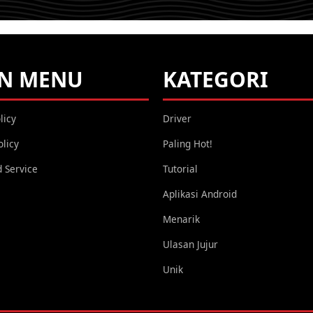
PHILIADI A.W
ANDROID,
HARDWARE,
SOFTWARE, TIPS,
N MENU
KATEGORI
TRICKS, GADGET,
ROOT,
licy
Driver
SMARTPHONE,
UNLOCK
olicy
Paling Hot!
BOOTLOADER,
 Service
Tutorial
TUTORIAL,
OPERATING SYSTEM,
Aplikasi Android
TROUBLESHOOT
Menarik
Ulasan Jujur
Unik
YOU ARE VIEWING