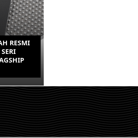
AH RESMI
SERI
AGSHIP
erat dan
omm
elah resmi di
i, ya, itu