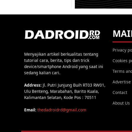
MAI
Privacy po
Menyajikan artikel berkualitas tentang
tutorial cara, berita, tips dan trick
Cookies p
device/smartphone Android yang saat ini
Terms and
sedang kalian cari.
Advertise
Address:
Jl. Putri Junjung Buih RT03 RW01,
Ulu Benteng, Marabahan, Barito Kuala,
Contact
Kalimantan Selatan, Kode Pos : 70511
About Us
Email:
thedadroidrd@gmail.com