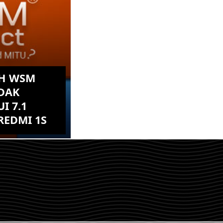
AH WSM
DAK
I 7.1
REDMI 1S
n WSM tool ini
SM tool ini
ang mengambil
iperuntukan...