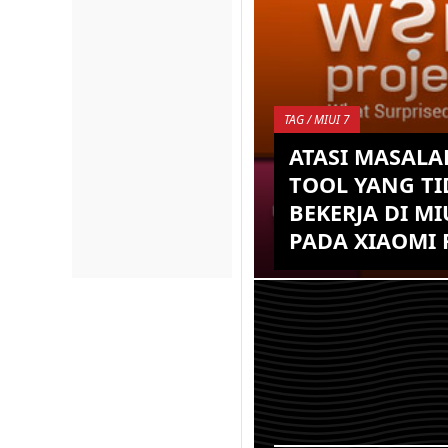
TAG / MIUI 7
ATASI MASAL
TOOL YANG TI
BEKERJA DI MIU
PADA XIAOMI 
Banyak sekali kegunaa
untuk device Xiaomi, W
adalah sebuah tool y
base dari Xposed dan d