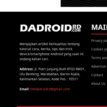
MAI
Privacy po
Menyajikan artikel berkualitas tentang
tutorial cara, berita, tips dan trick
Cookies p
device/smartphone Android yang saat ini
Terms and
sedang kalian cari.
Advertise
Address:
Jl. Putri Junjung Buih RT03 RW01,
Ulu Benteng, Marabahan, Barito Kuala,
Contact
Kalimantan Selatan, Kode Pos : 70511
About Us
Email:
thedadroidrd@gmail.com