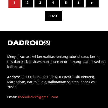
1
2
3
4
5
6
►
LAST
Menyajikan artikel berkualitas tentang tutorial cara, berita,
tips dan trick device/smartphone Android yang saat ini sedang
kalian cari.
Address:
Jl. Putri Junjung Buih RT03 RW01, Ulu Benteng,
Marabahan, Barito Kuala, Kalimantan Selatan, Kode Pos :
70511
Email:
thedadroidrd@gmail.com