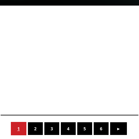
KEMBALI KE ATAS
YOU ARE VIEWING MOST
RECENT POST
1
2
3
4
5
6
►