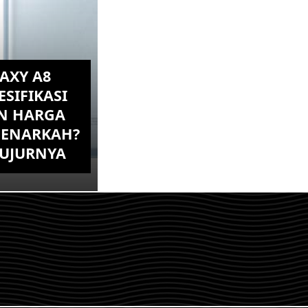
AXY A8
ESIFIKASI
N HARGA
BENARKAH?
JUJURNYA
etahui Samsung
ah pada
aling baru
ma juga namun