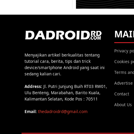
MAI
Privacy po
Menyajikan artikel berkualitas tentang
tutorial cara, berita, tips dan trick
Cookies p
device/smartphone Android yang saat ini
Terms and
sedang kalian cari.
Advertise
Address:
Jl. Putri Junjung Buih RT03 RW01,
Ulu Benteng, Marabahan, Barito Kuala,
Contact
Kalimantan Selatan, Kode Pos : 70511
About Us
Email:
thedadroidrd@gmail.com