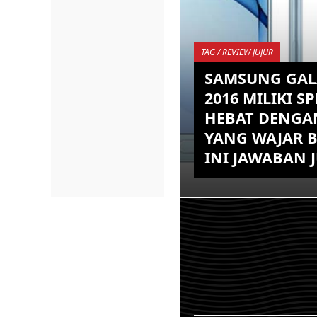
TAG / REVIEW JUJUR
SAMSUNG GAL
2016 MILIKI SP
HEBAT DENGA
YANG WAJAR 
INI JAWABAN 
Seperti yang kalian k
Galaxy A8 saat ini sud
generasi kedua yang p
dengan nama yang sa
dengan ...