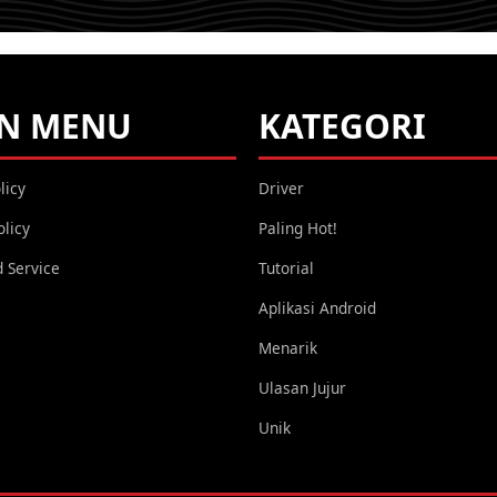
PHILIADI A.W
ANDROID,
HARDWARE,
SOFTWARE, TIPS,
N MENU
KATEGORI
TRICKS, GADGET,
ROOT,
licy
Driver
SMARTPHONE,
UNLOCK
olicy
Paling Hot!
BOOTLOADER,
 Service
Tutorial
TUTORIAL,
OPERATING SYSTEM,
Aplikasi Android
TROUBLESHOOT
Menarik
Ulasan Jujur
Unik
YOU ARE VIEWING