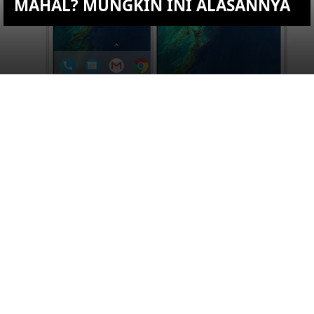
MAHAL? MUNGKIN INI ALASANNYA
KEMBALI KE ATAS
YOU ARE VIEWING MOST
RECENT POST