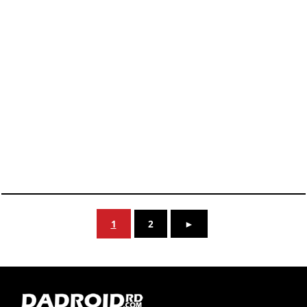
KEMBALI KE ATAS
YOU ARE VIEWING MOST
RECENT POST
1
2
►