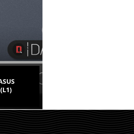
PHILIADI A.W
PHILIADI A
ANDROID,
HARDWARE,
ANDROID,
SOFTWARE, TIPS,
HARDWARE,
TRICKS, GADGET,
SOFTWARE, TIPS,
ROOT,
TRICKS, GADGET,
SMARTPHONE,
ROOT,
UNLOCK
SMARTPHONE,
BOOTLOADER,
UNLOCK
TUTORIAL,
BOOTLOADER,
ASUS
OPERATING SYSTEM,
TUTORIAL,
TROUBLESHOOT
(L1)
OPERATING SYST
TROUBLESHOOT
YOU ARE VIEWING