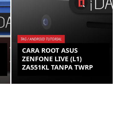
TAG / ANDROID TUTORIAL
CARA ROOT ASUS
ZENFONE LIVE (L1)
ZA551KL TANPA TWRP
Seperti yang anda ketahui, untuk bisa
melakukan ROOT di smartphone
Android sekarang ini bisa
menggunakan 2 buah metode, yaitu
metode deng...
KEMBALI KE ATAS