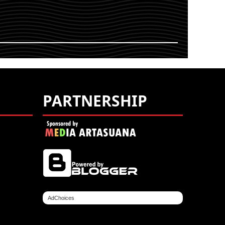
ING
YOU ARE VIEWING
ENT
MOST RECENT
OST
POST
PARTNERSHIP
AdChoices