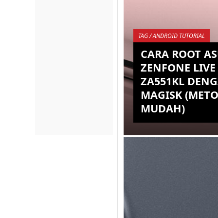
TAG / ANDROID TUTORIAL
CARA ROOT AS
ZENFONE LIVE 
ZA551KL DEN
MAGISK (MET
MUDAH)
Jika sebelumnya kita s
membahas terkait car
ROOT di Asus Zenfone L
ZA551KL dengan meto
menggunakan TWRP, m