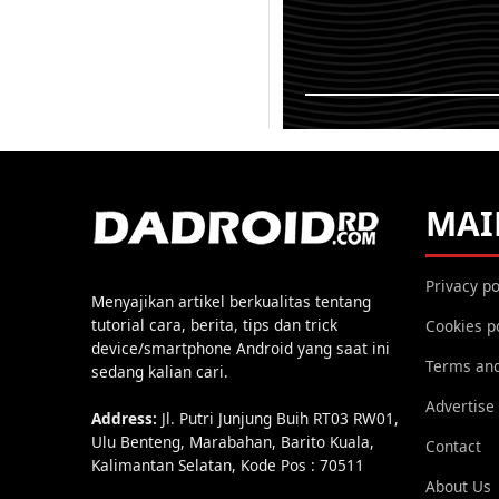
Sebelumnya sudah kita
cara melakukan Unloc
secara resmi pada ser
Live (L1) ZA550KL, sehi
KEMBALI K
MAI
Privacy po
Menyajikan artikel berkualitas tentang
tutorial cara, berita, tips dan trick
Cookies p
device/smartphone Android yang saat ini
Terms and
sedang kalian cari.
Advertise
Address:
Jl. Putri Junjung Buih RT03 RW01,
Ulu Benteng, Marabahan, Barito Kuala,
Contact
Kalimantan Selatan, Kode Pos : 70511
About Us