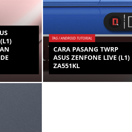
US
TAG / ANDROID TUTORIAL
(L1)
GAN
CARA PASANG TWRP
ODE
ASUS ZENFONE LIVE (L1)
ZA551KL
udah
Kalian sebagai pemilik Asus Zenfone
a melakukan
Live (L1) ZA551KL sudah sepatutnya
ive (L1)
bersyukur, karena selain harga
de tanpa
smartphone ini yang terjangkau,
...
spe...
KEMBALI KE ATAS