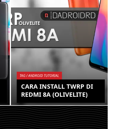
.W
PHILIADI A.W
ANDROID,
HARDWARE,
SOFTWARE, TIPS,
TRICKS, GADGET,
ROOT,
SMARTPHONE,
UNLOCK
BOOTLOADER,
TAG / ANDROID TUTORIAL
TUTORIAL,
CARA INSTALL TWRP DI
EM,
OPERATING SYSTEM,
REDMI 8A (OLIVELITE)
TROUBLESHOOT