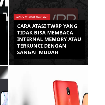
TAG / ANDROID TUTORIAL
CARA ATASI TWRP YANG
TIDAK BISA MEMBACA
INTERNAL MEMORY ATAU
TERKUNCI DENGAN
SANGAT MUDAH
g
Team Win Recovery Project atau
kerap di singkat TWRP ini memang
menjadi sebuah Custom Recovery
primadona bagi hampir seluruh
kalangan u...
KEMBALI KE ATAS