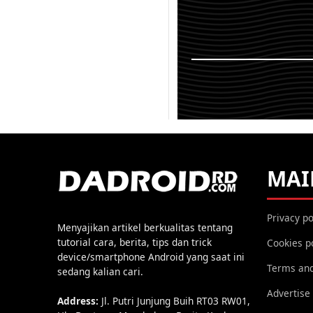
Android? pasti paling t
pernah mendengar sek
TWRP tersebut, seca
itu adalah...
KEMBALI K
MAI
Privacy po
Menyajikan artikel berkualitas tentang
tutorial cara, berita, tips dan trick
Cookies p
device/smartphone Android yang saat ini
Terms and
sedang kalian cari.
Advertise
Address:
Jl. Putri Junjung Buih RT03 RW01,