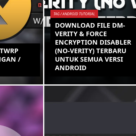
TAG / ANDROID TUTORIAL
DOWNLOAD FILE DM-
VERITY & FORCE
ENCRYPTION DISABLER
 TWRP
(NO-VERITY) TERBARU
NGAN /
UNTUK SEMUA VERSI
ANDROID
njadi salah
Seperti yang kalian ketahui, sekaran
pintar
ini kalian tidak bisa begitu saja
 tidak? ada
memasangkan sebuah Custom
adir setiap
Recovery, Kernel atau melakukan
ROOT, ka...
KEMBALI KE ATAS