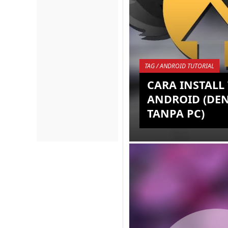
TAG / ANDROID TUTORIAL
CARA INSTALL
ANDROID (DE
TANPA PC)
OS Android memang me
satu OS Mobile paling 
sekarang ini, mengapa
beragam inovasi yang h
tahunny...