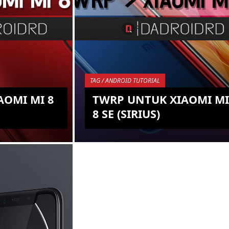
TAG / ANDROID TUTORIAL
AOMI MI 8
TWRP UNTUK XIAOMI MI
8 SE (SIRIUS)
 yang bisa di
Salah satu device Android terbaik di
hone Android
kelas menengah adalah Xiaomi Mi 8
tuk bisa
SE, karena memang memiliki
manfaatkan
spesifikasi yang sangat memadai
terkait...
KEMBALI KE ATAS