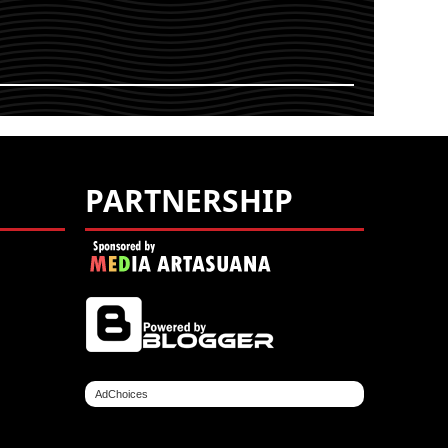
ING
YOU ARE VIEWING
ENT
MOST RECENT
OST
POST
PARTNERSHIP
AdChoices