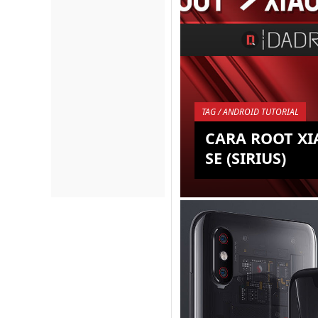
TAG / ANDROID TUTORIAL
CARA ROOT XI
SE (SIRIUS)
Salah satu hal menarik
dapatkan dari smartp
adalah kemampuan un
mendapatkan dan me
akses ROOT,...