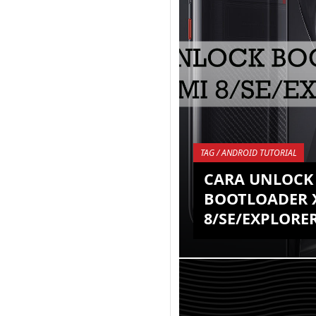
TAG / ANDROID TUTORIAL
CARA UNLOCK
BOOTLOADER 
8/SE/EXPLORE
Sejatinya pihak Xiaomi