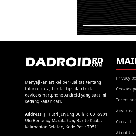
mengeluarkan 3 buah
Flagship pada tahun 20
adalah variant Xiaomi 
s...
KEMBALI K
MAI
Privacy po
Menyajikan artikel berkualitas tentang
tutorial cara, berita, tips dan trick
Cookies p
device/smartphone Android yang saat ini
Terms and
sedang kalian cari.
Advertise
Address:
Jl. Putri Junjung Buih RT03 RW01,
Ulu Benteng, Marabahan, Barito Kuala,
Contact
Kalimantan Selatan, Kode Pos : 70511
About Us