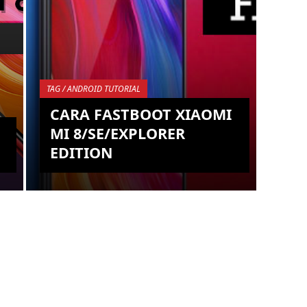
TAG / ANDROID TUTORIAL
CARA FASTBOOT XIAOMI
MI 8/SE/EXPLORER
EDITION
Memiliki gelar sebagai smartphone
flagship Xiaomi untuk tahun 2018
ternyata tidak menjadi jaminan
device ini bebas dari masalah seperti
B...
KEMBALI KE ATAS