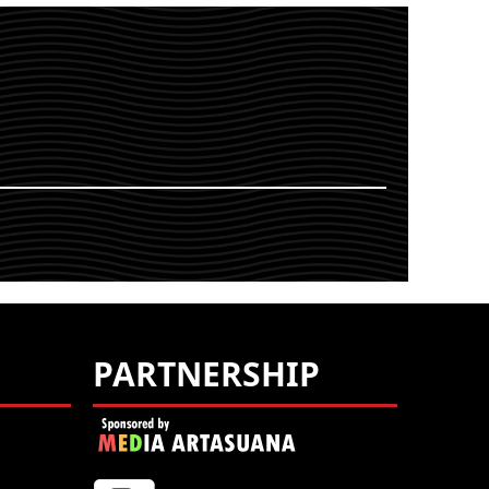
ING
YOU ARE VIEWING
ENT
MOST RECENT
OST
POST
PARTNERSHIP