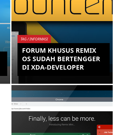
TAG / INFORMASI
FORUM KHUSUS REMIX
OS SUDAH BERTENGGER
DI XDA-DEVELOPER
Hanya sekedar informasi bagi kalian
yang menginginkan informasi yang
lebih akurat dan detail mengenai
Remix OS, kalian bisa bergabung
den...
KEMBALI KE ATAS