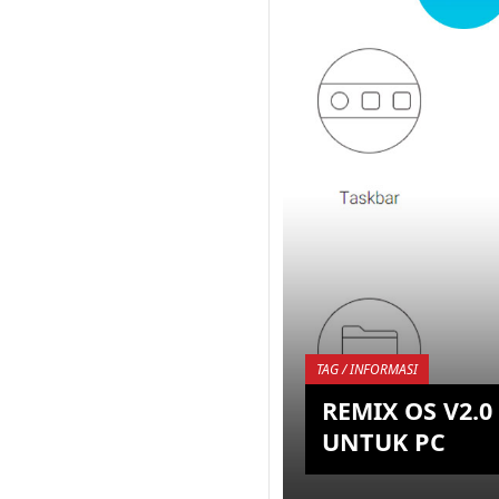
jide beberapa waktu la
memberikan respon ya
positif, karena pasaln
benar-bena...
KEMBALI K
TAG / INFORMASI
REMIX OS V2.
UNTUK PC