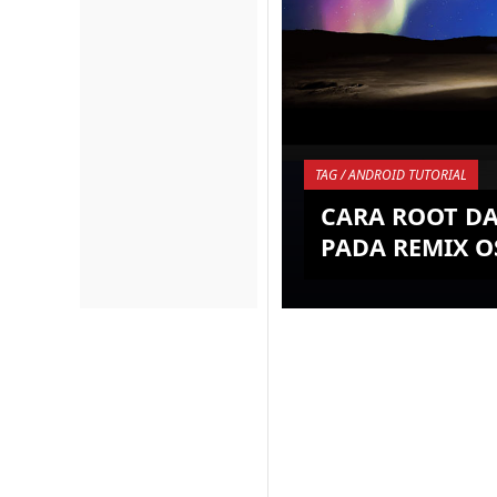
TAG / ANDROID TUTORIAL
CARA ROOT D
PADA REMIX OS
Remix OS sudah sema
sekrang, selain semaki
semakin banyak peng
saat ini banyak develo
...