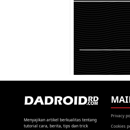
Saat ini android mema
rajanya dimobile phon
bisa dipungkiri bahwa
sekarang sudah benar
dan disuk...
KEMBALI K
MAI
Privacy po
Menyajikan artikel berkualitas tentang
tutorial cara, berita, tips dan trick
Cookies p