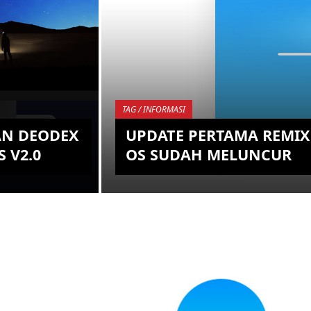
TAG / INFORMASI
AN DEODEX
UPDATE PERTAMA REMIX
 V2.0
OS SUDAH MELUNCUR
kin tumbuh
Remix OS sudah mulai dikenal
n di kenal dan
banyak orang setelah berhasil
gunannya pada
menarik perhatian dunia tentang
pers juga yang
inovasi dari sistem operasi Android
yang merek...
KEMBALI KE ATAS