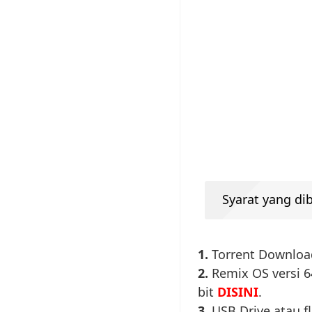
Syarat yang di
1.
Torrent Download
2.
Remix OS versi 6
bit
DISINI
.
3.
USB Drive atau f