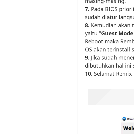
masing-masing.
7.
Pada BIOS priorit
sudah diatur langs
8.
Kemudian akan ti
yaitu "
Guest Mode
Reboot maka Remix
OS akan terinstall
9.
Jika sudah menen
dibutuhkan hal ini 
10.
Selamat Remix O