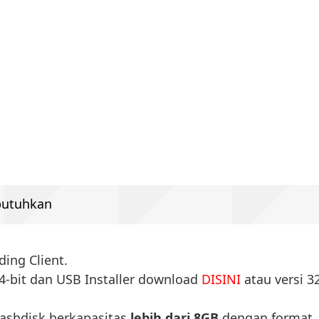
butuhkan
ing Client.
4-bit dan USB Installer download
DISINI
atau versi 3
lashdisk berkapasitas
lebih dari 8GB
dengan format