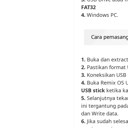
FAT32
4.
Windows PC.
Cara pemasang
1.
Buka dan extract
2.
Pastikan format 
3.
Koneksikan USB D
4.
Buka Remix OS U
USB stick
ketika k
5.
Selanjutnya tek
ini tergantung pad
dan Write data.
6.
Jika sudah seles