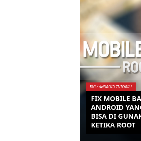
Sesuai dengan judul d
sekarang ini sudah me
biasa saja dan tidak m
tabu lagi seperyi dulu, 
KEMBALI K
TAG / ANDROID TUTORIAL
FIX MOBILE B
ANDROID YAN
BISA DI GUNA
KETIKA ROOT