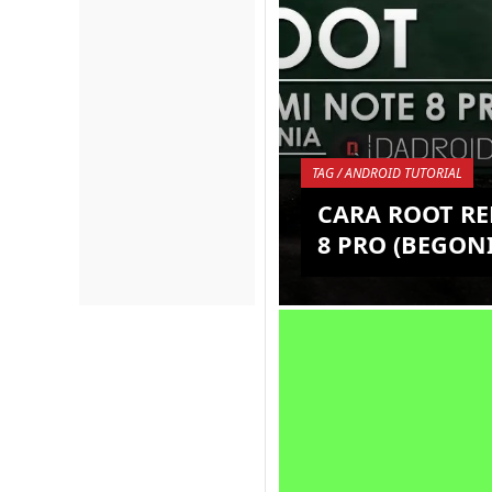
TAG / ANDROID TUTORIAL
CARA ROOT RE
8 PRO (BEGON
Kini pihak Xiaomi dari
resmi mereka yang in
Redmi , kembali merili
Smartphone Android b
dirama...