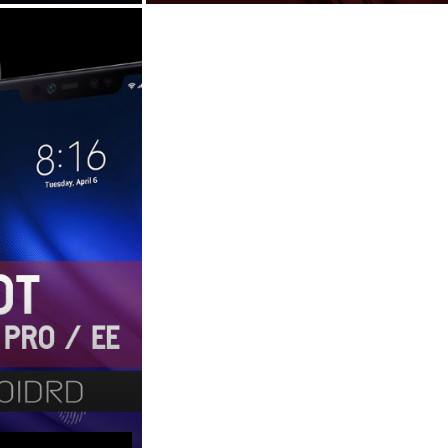
an untuk
Salah satu hal menarik yang bisa di
ng terkait
dapatkan dari smartphone Android
ty atau
adalah kemampuan untuk bisa
da smartphone
mendapatkan dan memanfaatkan
akses ROOT,...
E ATAS
KEMBALI KE ATAS
PHILIADI A.W
PHILIADI A
ANDROID,
ANDROID,
HARDWARE,
HARDWARE,
SOFTWARE, TIPS,
SOFTWARE, TIPS,
TRICKS, GADGET,
TRICKS, GADGET,
ROOT,
ROOT,
SMARTPHONE,
SMARTPHONE,
UNLOCK
UNLOCK
BOOTLOADER,
BOOTLOADER,