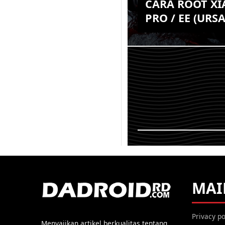
CARA ROOT XI
PRO / EE (URSA
Setelah hadirnya TWRP
Xiaomi Mi 8 Pro atau E
Editions, maka saat in
ROOT sudah bukan men
tidak ...
KEMBALI K
MAI
Privacy po
Menyajikan artikel berkualitas tentang