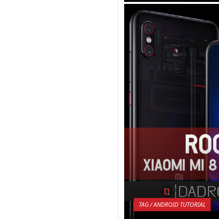
Salah satu pertimbang
melakukan ROOT mema
dengan masalah securi
kemanan yang ada pa
Android bersang...
KEMBALI K
TAG / ANDROID TUTORIAL