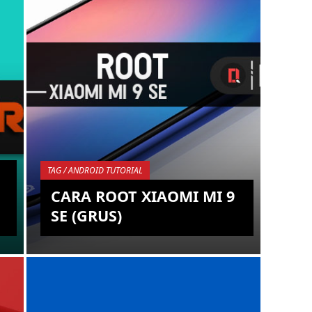
.W
PHILIADI A.W
ANDROID,
HARDWARE,
SOFTWARE, TIPS,
TRICKS, GADGET,
ROOT,
SMARTPHONE,
UNLOCK
TAG / ANDROID TUTORIAL
BOOTLOADER,
CARA ROOT XIAOMI MI 9
TUTORIAL,
EM,
OPERATING SYSTEM,
SE (GRUS)
TROUBLESHOOT
Setelah hadirnnya TWRP pada Xiaomi