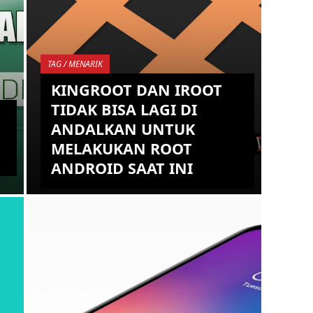
TAG / MENARIK
KINGROOT DAN IROOT
TIDAK BISA LAGI DI
ANDALKAN UNTUK
MELAKUKAN ROOT
ANDROID SAAT INI
n
Ketika kita berbicara terkait fakta,
maka memang benar saja melakukan
ROOT Android saat ini memang tidak
semudah dulu, karena faktanya ...
KEMBALI KE ATAS