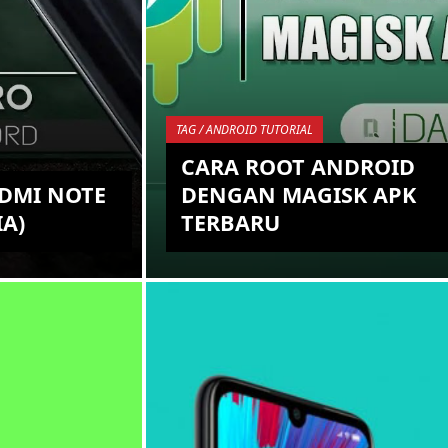
TAG / ANDROID TUTORIAL
CARA ROOT ANDROID
DMI NOTE
DENGAN MAGISK APK
IA)
TERBARU
 Sub-Brand
Salah satu hal yang paling
dependen yaitu
menyenangkan ketika menggunaka
s sebuah
sebuah Smartphone Android ialah
aru yang
terkait kebebasan para usernya
dalam melakukan ...
KEMBALI KE ATAS