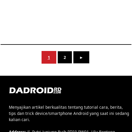
1
2
►
Menyajikan artikel berkualitas tentang tutorial cara, berita,
tips dan trick device/smartphone Android yang saat ini sedang
kalian cari.
Address:
Jl. Putri Junjung Buih RT03 RW01, Ulu Benteng,