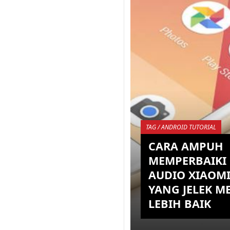
dari saudaranya Xiaomi
sama saja seperti devi
lainnya dengan ROM M
melakuk...
KEMBALI K
TAG / ANDROID TUTORIAL
CARA AMPUH
MEMPERBAIKI 
AUDIO XIAOMI
YANG JELEK M
LEBIH BAIK