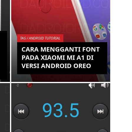
TAG / ANDROID TUTORIAL
CARA MENGGANTI FONT
PADA XIAOMI MI A1 DI
VERSI ANDROID OREO
Jika kalian pemilik smartphone
Xiaomi Mi A1 dan ingin membuat
smartphone kalian lebih kece dengan
tampilan yang menarik, maka salah
satu ...
KEMBALI KE ATAS