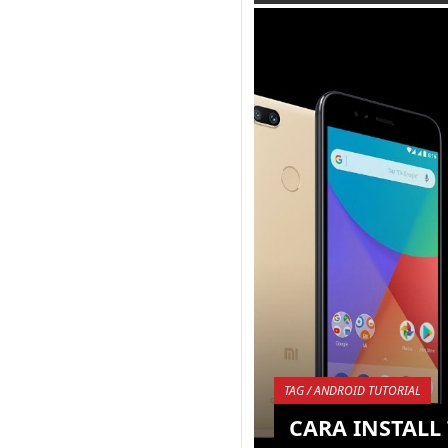
Tidak ada smartphone
sempurna, begitulah ji
menyebut device Xiaom
karena memang jika di 
berbagai aspek Xia...
KEMBALI K
TAG / ANDROID TUTORIAL
CARA INSTALL