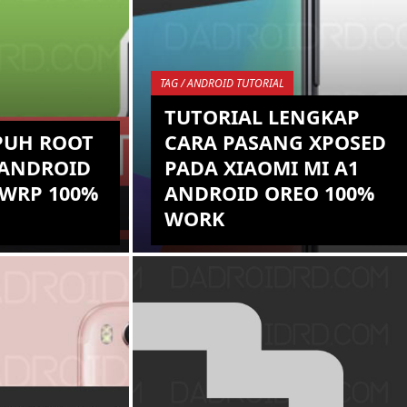
TAG / ANDROID TUTORIAL
TUTORIAL LENGKAP
PUH ROOT
CARA PASANG XPOSED
 ANDROID
PADA XIAOMI MI A1
TWRP 100%
ANDROID OREO 100%
WORK
an ketahui
Baiklah, tarik nafas sejenak dan
Mi A1 sudah
selanjutnya kalian bisa bersorak
firmware
"Horeee!" karena Xposed sudah
 di rilis den...
secara resmi support dengan ve...
KEMBALI KE ATAS