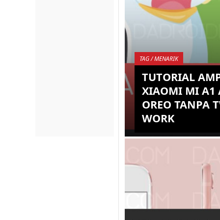
TAG / MENARIK
TUTORIAL AM
XIAOMI MI A1
OREO TANPA 
WORK
Seperti yang telah kali
bahwa saat ini Xiaomi 
bisa menikmati versi 
terbaru yang telah resmi