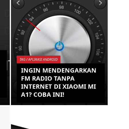
.W
PHILIADI A.W
ANDROID,
HARDWARE,
SOFTWARE, TIPS,
TRICKS, GADGET,
ROOT,
SMARTPHONE,
TAG / APLIKASI ANDROID
UNLOCK
INGIN MENDENGARKAN
BOOTLOADER,
FM RADIO TANPA
TUTORIAL,
INTERNET DI XIAOMI MI
EM,
OPERATING SYSTEM,
A1? COBA INI!
TROUBLESHOOT