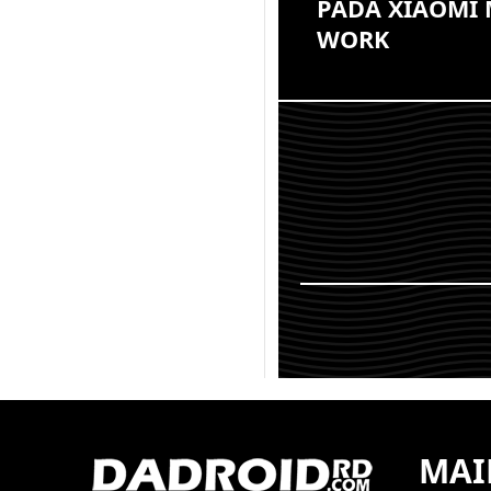
PADA XIAOMI 
WORK
Xiaomi Mi A1 adalah s
smartphone baru dari 
telah berkerja sama d
dalam program Androi
sama seper...
KEMBALI K
MAI