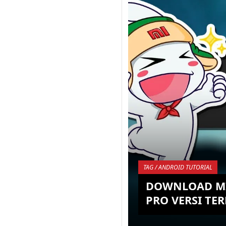
banyak sekali jenis dan
sekarang ini, kalian b
mudah mencari Smart
sesuai de...
KEMBALI K
TAG / ANDROID TUTORIAL
DOWNLOAD MI
PRO VERSI TE