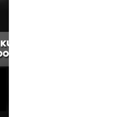
memperbaiki sebuah smartphone
ING
YOU ARE VIEWING
Android beda Chipset itu
ENT
MOST RECENT
memerlukan sebuah aplikasi yang
OST
POST
berbeda pula, d...
KEMBALI KE ATAS
.W
PHILIADI A.W
ANDROID,
HARDWARE,
SOFTWARE, TIPS,
TRICKS, GADGET,
ROOT,
SMARTPHONE,
UNLOCK
BOOTLOADER,
TUTORIAL,
EM,
OPERATING SYSTEM,
TROUBLESHOOT