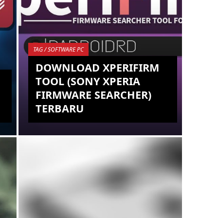
TAG / SOFTWARE PC
DOWNLOAD XPERIFIRM
TOOL (SONY XPERIA
FIRMWARE SEARCHER)
TERBARU
Sony Xperia memang menjadi salah
satu Brand Smartphone Android
yang sudah sangat terkenal, karena
dari awal adanya OS Android,
Produsen S...
KEMBALI KE ATAS