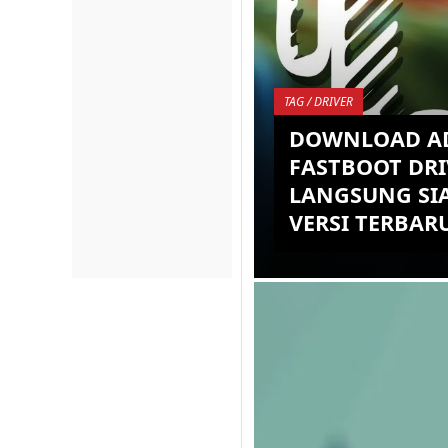
TAG / DRIVER
DOWNLOAD A
FASTBOOT DRI
LANGSUNG SIA
VERSI TERBAR
Pada artikel sebelum-
kami telah beberapa k
Postingan terkait ABD
Driver tersebut, namu
diant...