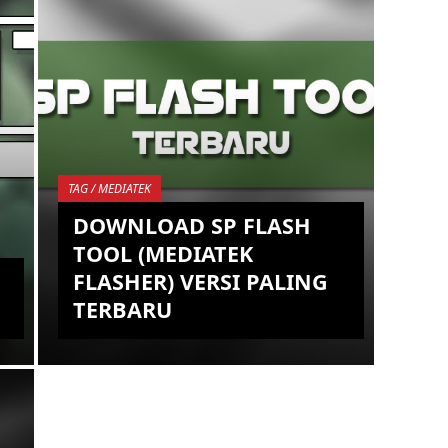
.W
PHILIADI A.W
ANDROID,
HARDWARE,
SOFTWARE, TIPS,
TRICKS, GADGET,
ROOT,
TAG / MEDIATEK
SMARTPHONE,
DOWNLOAD SP FLASH
UNLOCK
TOOL (MEDIATEK
BOOTLOADER,
FLASHER) VERSI PALING
TUTORIAL,
EM,
OPERATING SYSTEM,
TERBARU
TROUBLESHOOT
Seperti yang kalian ketahui, untuk