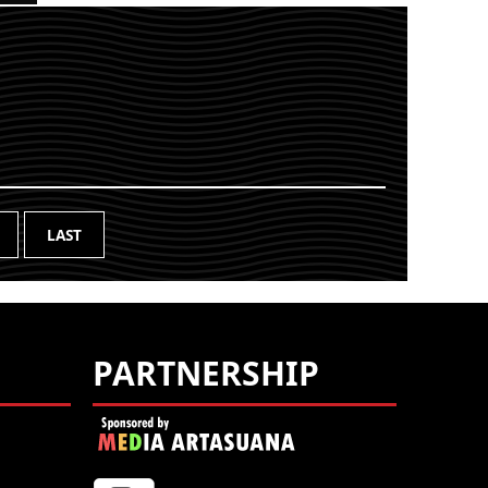
ING
YOU ARE VIEWING
ENT
MOST RECENT
OST
POST
.W
LAST
PARTNERSHIP