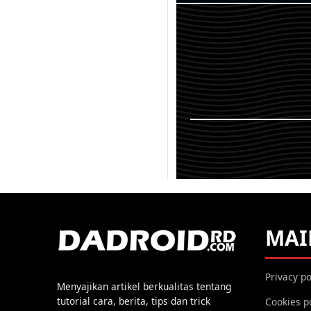
Jika sebelumnya yang k
adalah Mi Flash Tool ya
gunakan untuk melaku
Flash di jajaran Smart
/...
KEMBALI K
MAI
Privacy po
Menyajikan artikel berkualitas tentang
tutorial cara, berita, tips dan trick
Cookies p