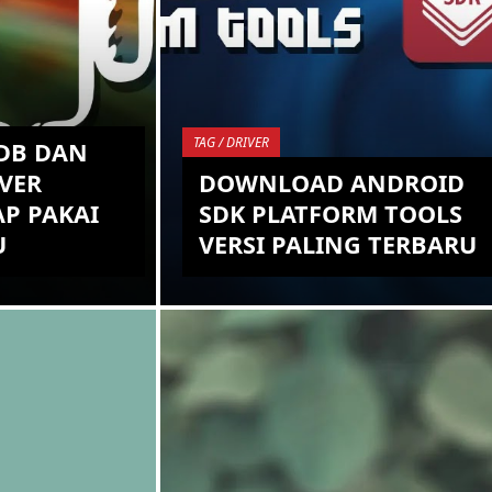
TAG / DRIVER
DB DAN
VER
DOWNLOAD ANDROID
P PAKAI
SDK PLATFORM TOOLS
U
VERSI PALING TERBARU
sebelumnya
Kami pikir kebanyakan dari kalian
ali membuat
semua pasti tahu terkait apa itu
 dan Fastboot
Android SDK, ya! Android SDK adalah
n beberapa
sebuah Tools yang memungkin
penggu...
KEMBALI KE ATAS