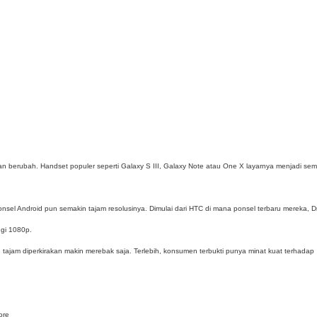
an berubah. Handset populer seperti Galaxy S III, Galaxy Note atau One X layarnya menjadi sem
onsel Android pun semakin tajam resolusinya. Dimulai dari HTC di mana ponsel terbaru mereka, D
nggi 1080p.
n tajam diperkirakan makin merebak saja. Terlebih, konsumen terbukti punya minat kuat terhadap
ore