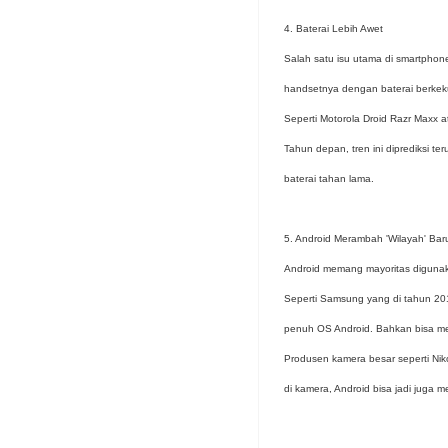
4. Baterai Lebih Awet
Salah satu isu utama di smartphon
handsetnya dengan baterai berkek
Seperti Motorola Droid Razr Maxx 
Tahun depan, tren ini diprediksi 
baterai tahan lama.
5. Android Merambah 'Wilayah' Bar
Android memang mayoritas digunak
Seperti Samsung yang di tahun 20
penuh OS Android. Bahkan bisa m
Produsen kamera besar seperti Nik
di kamera, Android bisa jadi juga m