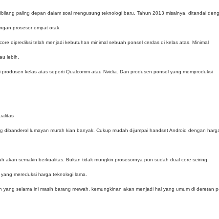
eh dibilang paling depan dalam soal mengusung teknologi baru. Tahun 2013 misalnya, ditandai den
ngan prosesor empat otak.
ore diprediksi telah menjadi kebutuhan minimal sebuah ponsel cerdas di kelas atas. Minimal
u lebih.
i produsen kelas atas seperti Qualcomm atau Nvidia. Dan produsen ponsel yang memproduksi
alitas
ang dibanderol lumayan murah kian banyak. Cukup mudah dijumpai handset Android dengan harg
ah akan semakin berkualitas. Bukan tidak mungkin prosesornya pun sudah dual core seiring
 yang mereduksi harga teknologi lama.
in yang selama ini masih barang mewah, kemungkinan akan menjadi hal yang umum di deretan p