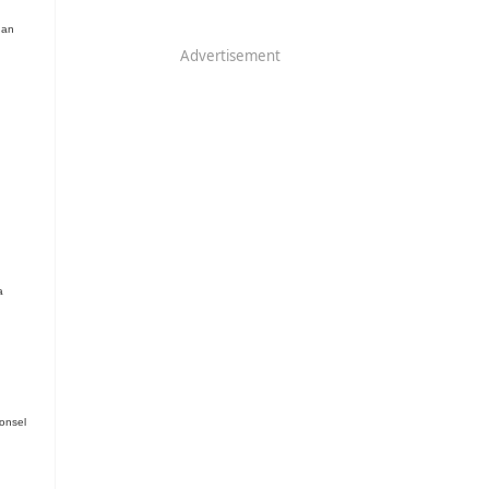
gan
Advertisement
a
onsel