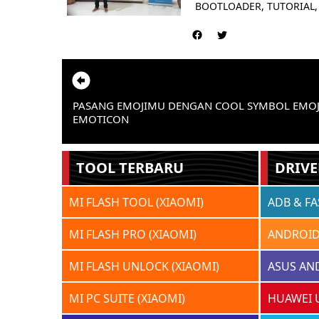
BOOTLOADER, TUTORIAL,
PASANG EMOJIMU DENGAN COOL SYMBOL EMOJ
EMOTICON
TOOL TERBARU
DRIVE
MI FLASH TOOL (XIAOMI)
ADB & F
MI FLASH PRO (XIAOMI)
ANDROID
MI FLASH UNLOCK (XIAOMI)
ASUS AN
MI PC SUITE (XIAOMI)
HUAWEI 