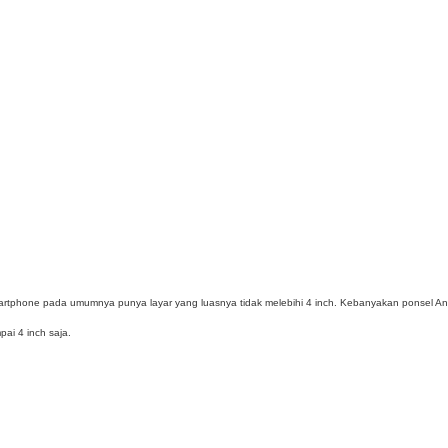
rtphone pada umumnya punya layar yang luasnya tidak melebihi 4 inch. Kebanyakan ponsel An
pai 4 inch saja.