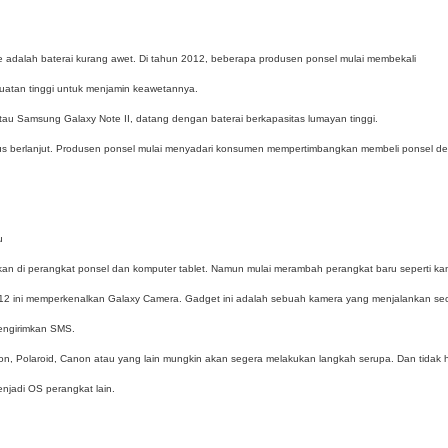
e adalah baterai kurang awet. Di tahun 2012, beberapa produsen ponsel mulai membekali
uatan tinggi untuk menjamin keawetannya.
atau Samsung Galaxy Note II, datang dengan baterai berkapasitas lumayan tinggi.
terus berlanjut. Produsen ponsel mulai menyadari konsumen mempertimbangkan membeli ponsel d
u
an di perangkat ponsel dan komputer tablet. Namun mulai merambah perangkat baru seperti ka
12 ini memperkenalkan Galaxy Camera. Gadget ini adalah sebuah kamera yang menjalankan se
engirimkan SMS.
on, Polaroid, Canon atau yang lain mungkin akan segera melakukan langkah serupa. Dan tidak
enjadi OS perangkat lain.