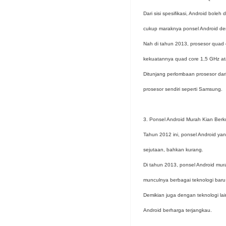
Dari sisi spesifikasi, Android bol
cukup maraknya ponsel Android de
Nah di tahun 2013, prosesor quad c
kekuatannya quad core 1,5 GHz ata
Ditunjang perlombaan prosesor dar
prosesor sendiri seperti Samsung.
3. Ponsel Android Murah Kian Berku
Tahun 2012 ini, ponsel Android y
sejutaan, bahkan kurang.
Di tahun 2013, ponsel Android mur
munculnya berbagai teknologi baru
Demikian juga dengan teknologi la
Android berharga terjangkau.