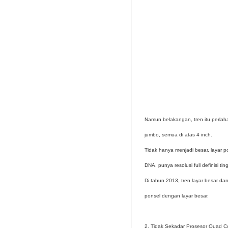
Namun belakangan, tren itu perlah
jumbo, semua di atas 4 inch.
Tidak hanya menjadi besar, layar p
DNA, punya resolusi full definisi ti
Di tahun 2013, tren layar besar da
ponsel dengan layar besar.
2. Tidak Sekadar Prosesor Quad C