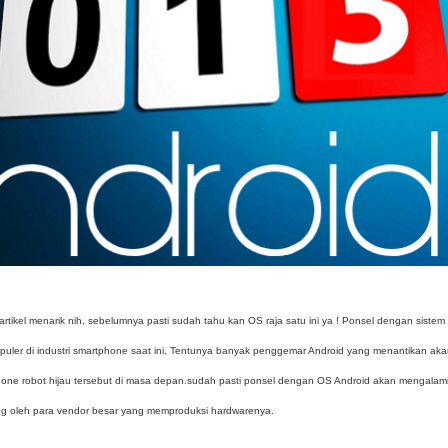
artikel menarik nih, sebelumnya pasti sudah tahu kan OS raja satu ini ya ! Ponsel dengan sistem
opuler di industri smartphone saat ini. Tentunya banyak penggemar Android yang menantikan ak
one robot hijau tersebut di masa depan.sudah pasti ponsel dengan OS Android akan mengalam
ung oleh para vendor besar yang memproduksi hardwarenya.