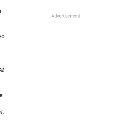
h
Advertisement
vo
AI
e
i
,