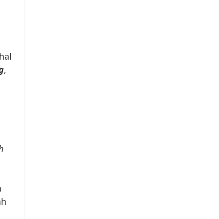
g
hal
g
,
h
a
ah