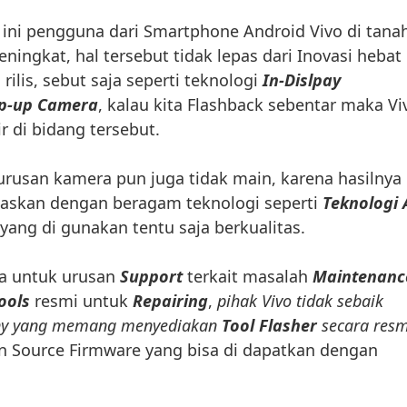
ini pengguna dari Smartphone Android Vivo di tana
meningkat, hal tersebut tidak lepas dari Inovasi hebat
rilis, sebut saja seperti teknologi
In-Dislpay
p-up Camera
, kalau kita Flashback sebentar maka Vi
ir di bidang tersebut.
urusan kamera pun juga tidak main, karena hasilnya
skan dengan beragam teknologi seperti
Teknologi 
yang di gunakan tentu saja berkualitas.
 untuk urusan
Support
terkait masalah
Maintenanc
ools
resmi untuk
Repairing
,
pihak Vivo tidak sebaik
ony yang memang menyediakan
Tool Flasher
secara resm
n Source Firmware yang bisa di dapatkan dengan