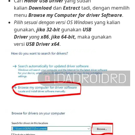
Cari
Honor USB Driver
yang sudah
kalian
Download
dan
Extract
tadi, dengan memilih
menu
Browse my Computer for driver Software
.
Pilih sesuai dengan versi OS Windows
yang kalian
gunakan,
jika 32-bit
gunakan
USB
Driver
yang
x86
,
jika 64-bit,
maka gunakan
versi
USB Driver x64
.