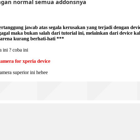
dengan normal semua addonsnya
rtanggung jawab atas segala kerusakan yang terjadi dengan devi
i gagal maka bukan salah dari tutorial ini, melainkan dari device ka
karena kurang berhati-hati ***
 ini ? coba ini
camera for xperia device
amera superior ini hehee