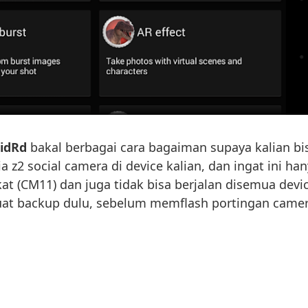
idRd
bakal berbagai cara bagaiman supaya kalian bi
z2 social camera di device kalian, dan ingat ini ha
tkat (CM11) dan juga tidak bisa berjalan disemua devi
buat backup dulu, sebelum memflash portingan came