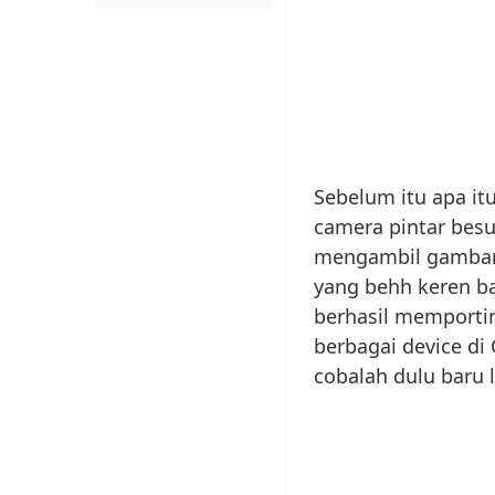
Sebelum itu apa it
camera pintar bes
mengambil gambar 
yang behh keren b
berhasil memporting
berbagai device di
cobalah dulu baru 