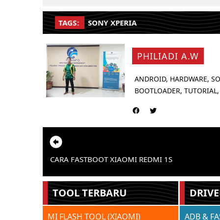
TAGS:
SONY XPERIA
PHILIADI A.W
ANDROID, HARDWARE, SO
BOOTLOADER, TUTORIAL,
CARA FASTBOOT XIAOMI REDMI 1S
TOOL TERBARU
DRIVE
MI FLASH TOOL (XIAOMI)
ADB & F