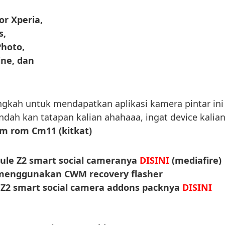
r Xperia,
s,
Photo,
ine, dan
gkah untuk mendapatkan aplikasi kamera pintar ini
indah kan tatapan kalian ahahaaa, ingat device kalia
m rom Cm11 (kitkat)
le Z2 smart social cameranya
DISINI
(mediafire)
 menggunakan
CWM recovery flasher
 Z2 smart social camera addons packnya
DISINI