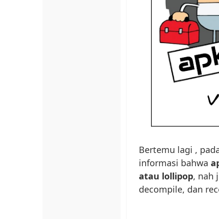
Bertemu lagi , pad
informasi bahwa
ap
atau lollipop
, nah 
decompile, dan rec