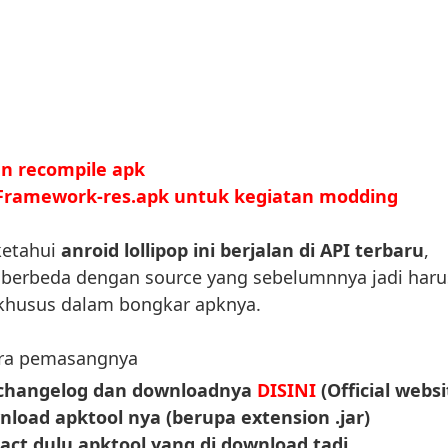
an recompile apk
 Framework-res.apk untuk kegiatan modding
ketahui
anroid lollipop ini berjalan di API terbaru
,
berbeda dengan source yang sebelumnnya jadi haru
khusus dalam bongkar apknya.
ara pemasangnya
 changelog dan downloadnya
DISINI
(Official websi
nload apktool nya
(berupa extension .jar)
ct dulu apktool yang di download tadi