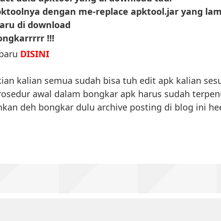
pktoolnya dengan
me-replace apktool.jar yang la
aru di download
ngkarrrrr !!!
baru
DISINI
an kalian semua sudah bisa tuh edit apk kalian ses
 prosedur awal dalam bongkar apk harus sudah terpen
hkan deh bongkar dulu archive posting di blog ini he