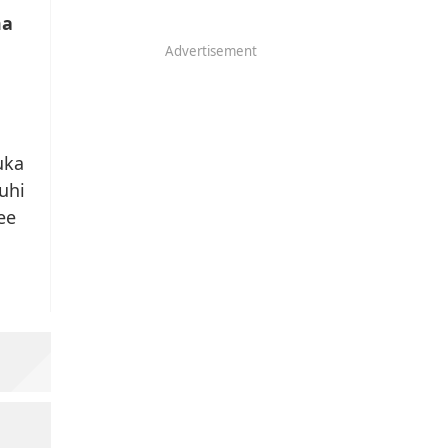
ma
Advertisement
uka
uhi
ee