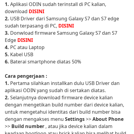
1.
Aplikasi ODIN sudah terinstall di PC kalian,
download
DISINI
2.
USB Driver dari Samsung Galaxy S7 dan S7 edge
sudah terpasang di PC,
DISINI
3.
Donwload firmware Samsung Galaxy S7 dan S7
Edge
DISINI
4.
PC atau Laptop
5.
Kabel USB
6.
Baterai smartphone diatas 50%
Cara pengerjaan :
1.
Pertama silahkan installkan dulu USB Driver dan
aplikasi ODIN yang sudah di sertakan diatas.
2.
Selanjutnya download firmware device kalian
dengan mengetikan build number dari device kalian,
untuk mengetahui identitas dari build number bisa
dengan mengakses menu
Settings
>>
About Phone
>>
Build number
, atau jika device kalian dalam
keadaan bootloop atau brick kalian bisa melihat build