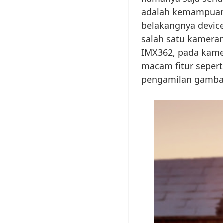
adalah kemampuan 
belakangnya device
salah satu kamera
IMX362, pada kame
macam fitur seperti
pengamilan gamba