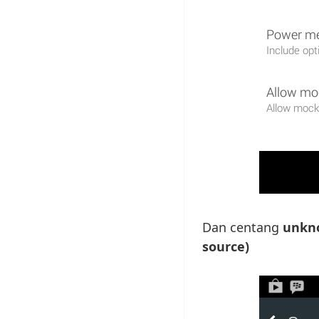
Dan centang
unkno
source)