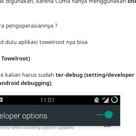
uk digunakan, karena Cuma hanya menggunakan
on
ra pengoperasiannya ?
d dulu aplikasi towelroot nya bisa
 Towelroot)
ce kalian harus sudah
ter-debug (setting/developer
android debugging)
,