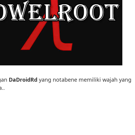
ngan
DaDroidRd
yang notabene memiliki wajah yang
..