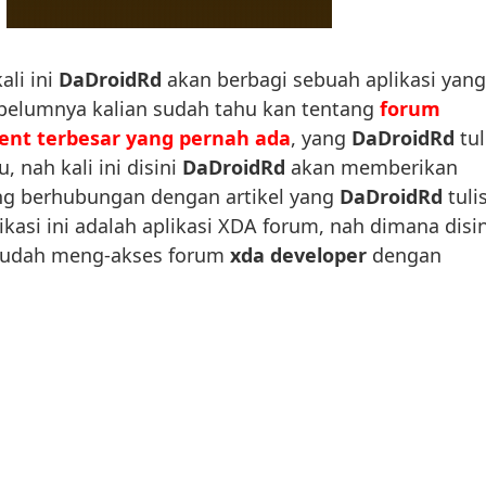
li ini
DaDroidRd
akan berbagi sebuah aplikasi yang
belumnya kalian sudah tahu kan tentang
forum
ent terbesar yang pernah ada
, yang
DaDroidRd
tul
, nah kali ini disini
DaDroidRd
akan memberikan
ang berhubungan dengan artikel yang
DaDroidRd
tuli
kasi ini adalah aplikasi XDA forum, nah dimana disin
mudah meng-akses forum
xda developer
dengan