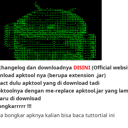
 changelog dan downloadnya
DISINI
(Official websi
nload apktool nya
(berupa extension .jar)
ct dulu apktool yang di download tadi
pktoolnya dengan
me-replace apktool.jar yang la
aru di download
ngkarrrrr !!!
 bongkar apknya kalian bisa baca tuttortial ini