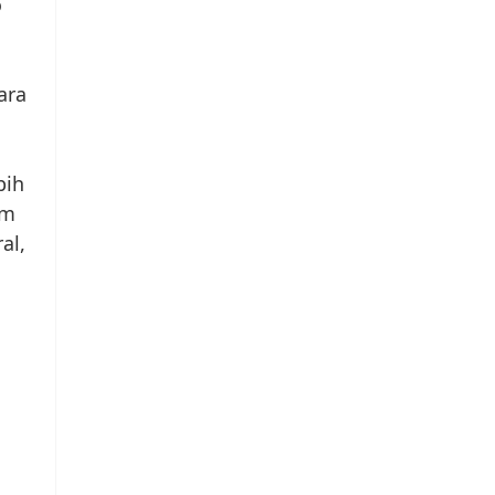
o
ara
bih
am
al,