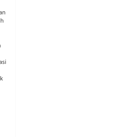
an
ah
m
asi
uk