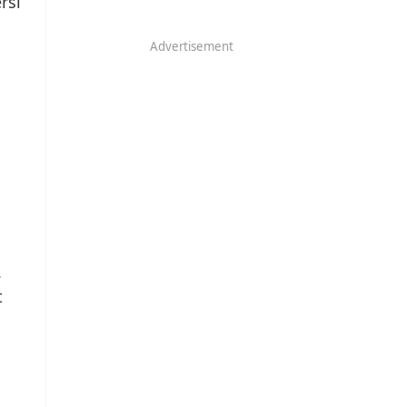
rsi
Advertisement
.
t