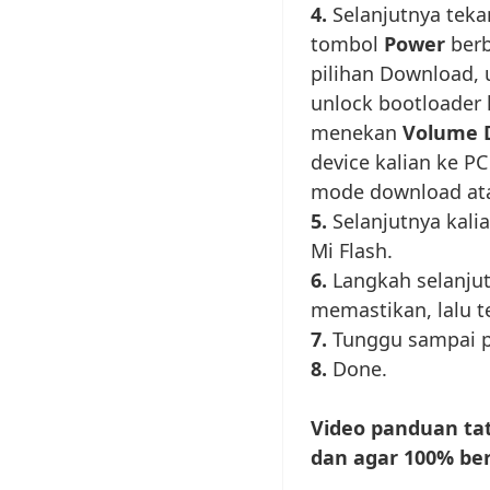
4.
Selanjutnya tek
tombol
Power
berb
pilihan Download, 
unlock bootloader
menekan
Volume D
device kalian ke P
mode download ata
5.
Selanjutnya kalia
Mi Flash.
6.
Langkah selanju
memastikan, lalu 
7.
Tunggu sampai pr
8.
Done.
Video panduan ta
dan agar 100% ber