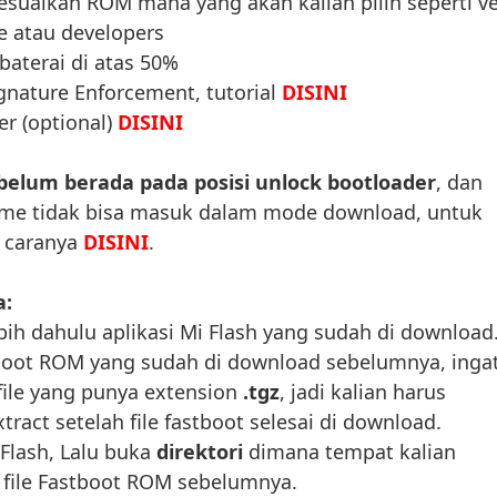
sesuaikan ROM mana yang akan kalian pilih seperti ve
le atau developers
aterai di atas 50%
gnature Enforcement, tutorial
DISINI
r (optional)
DISINI
n belum berada pada posisi unlock bootloader
, dan
ime tidak bisa masuk dalam mode download, untuk
i caranya
DISINI
.
a:
ebih dahulu aplikasi Mi Flash yang sudah di download
tboot ROM yang sudah di download sebelumnya, inga
 file yang punya extension
.tgz
, jadi kalian harus
tract setelah file fastboot selesai di download.
 Flash, Lalu buka
direktori
dimana tempat kalian
 file Fastboot ROM sebelumnya.