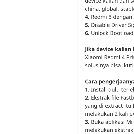
device kalian dan 
china, global, stab
4.
Redmi 3 dengan b
5.
Disable Driver Si
6.
Unlock Bootloade
Jika device kalia
Xiaomi Redmi 4 Pr
solusinya bisa ikut
Cara pengerjaany
1.
Install dulu terl
2.
Ekstrak file Fas
yang di extract itu
melakukan 2 kali ex
3.
Buka aplikasi Mi
melakukan ekstrak