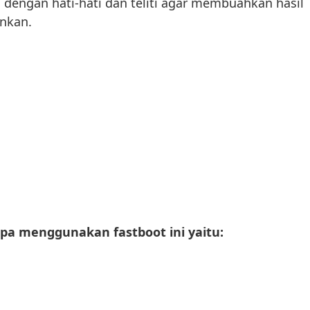
 dengan hati-hati dan teliti agar membuahkan hasil
inkan.
apa menggunakan fastboot ini yaitu: