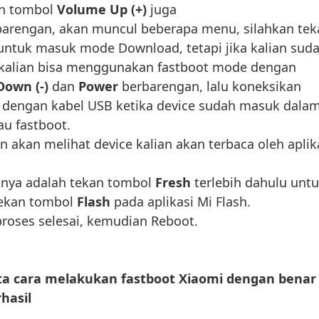
an tombol
Volume Up (+)
juga
arengan, akan muncul beberapa menu, silahkan tek
untuk masuk mode Download, tetapi jika kalian sud
 kalian bisa menggunakan fastboot mode dengan
own (-)
dan
Power
berbarengan, lalu koneksikan
C dengan kabel USB ketika device sudah masuk dala
u fastboot.
n akan melihat device kalian akan terbaca oleh aplik
tnya adalah tekan tombol
Fresh
terlebih dahulu unt
tekan tombol
Flash
pada aplikasi Mi Flash.
oses selesai, kemudian Reboot.
ta cara melakukan fastboot Xiaomi dengan benar
hasil