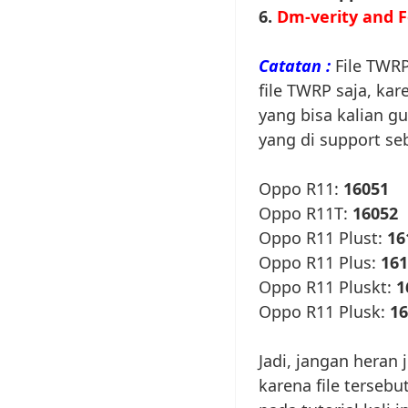
6.
Dm-verity and F
Catatan :
File TWRP
file TWRP saja, kar
yang bisa kalian g
yang di support seb
Oppo R11:
16051
Oppo R11T:
16052
Oppo R11 Plust:
16
Oppo R11 Plus:
161
Oppo R11 Pluskt:
1
Oppo R11 Plusk:
16
Jadi, jangan heran 
karena file terseb