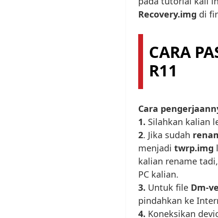
pada tutorial kali 
Recovery.img
di fi
CARA PA
R11
Cara pengerjaanny
1.
Silahkan kalian l
2
. Jika sudah
rena
menjadi
twrp.img
kalian rename tadi
PC kalian.
3.
Untuk file
Dm-ver
pindahkan ke Inte
4.
Koneksikan devic