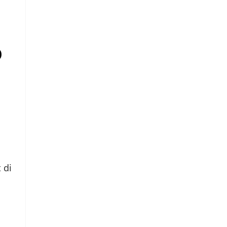
O
 di