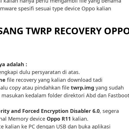
ini kalian hanya perlu mengambil file yang benama
rmware spesifi sesuai type device Oppo kalian
SANG TWRP RECOVERY OPP
a adalah :
engkapi dulu persyaratan di atas.
me
file recovery yang kalian download tadi
lalu copy atau pindahkan file
twrp.img
yang sudah
, masukan kedalam folder direktori Abd dan Fastboot
ity and Forced Encryption Disabler 6.0
, segera
rnal Memory device
Oppo R11
kalian.
e kalian ke PC dengan USB dan buka aplikasi