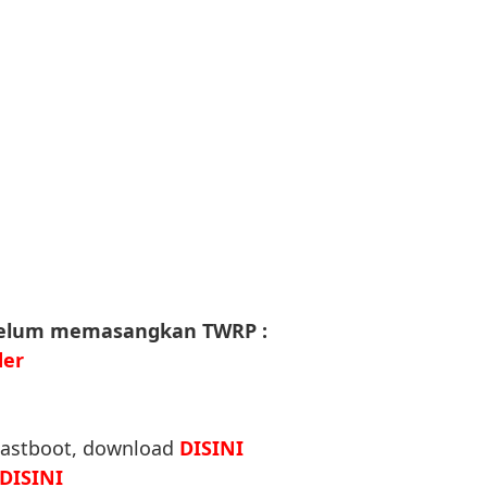
belum memasangkan TWRP
:
der
Fastboot, download
DISINI
DISINI