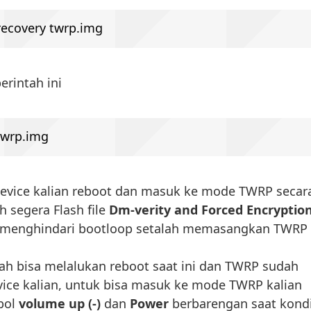
 recovery twrp.img
erintah ini
twrp.img
evice kalian reboot dan masuk ke mode TWRP secar
h segera Flash file
Dm-verity and Forced Encryptio
menghindari bootloop setalah memasangkan TWRP
ah bisa melalukan reboot saat ini dan TWRP sudah
ice kalian, untuk bisa masuk ke mode TWRP kalian
bol
volume up (-)
dan
Power
berbarengan saat kondi