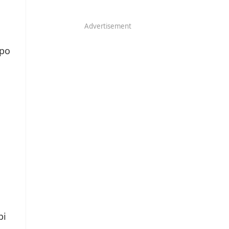
Advertisement
ppo
pi