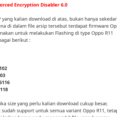
orced Encryption Disabler 6.0
 yang kalian download di atas, bukan hanya sekedar
ena di dalam file arsip tersebut terdapat firmware O
unakan untuk melakukan Flashing di type Oppo R11
agai berikut :
102
03
6116
118
jika size yang perlu kalian download cukup besar,
ut sudah support untuk semua variant Oppo R11, teta