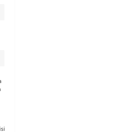
a
n
si