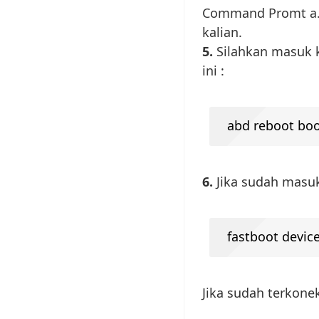
Command Promt a.k
kalian.
5.
Silahkan masuk 
ini :
abd reboot boo
6.
Jika sudah masuk
fastboot devic
Jika sudah terkone