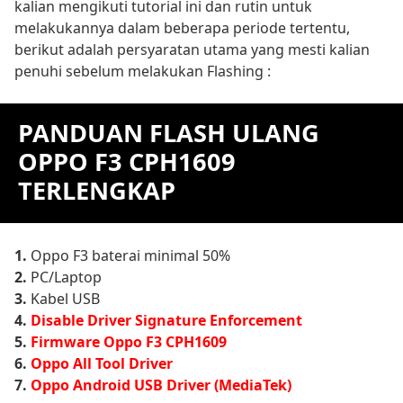
kalian mengikuti tutorial ini dan rutin untuk
melakukannya dalam beberapa periode tertentu,
berikut adalah persyaratan utama yang mesti kalian
penuhi sebelum melakukan Flashing :
PANDUAN FLASH ULANG
OPPO F3 CPH1609
TERLENGKAP
1.
Oppo F3 baterai minimal 50%
2.
PC/Laptop
3.
Kabel USB
4.
Disable Driver Signature Enforcement
5.
Firmware Oppo F3 CPH1609
6.
Oppo All Tool Driver
7.
Oppo Android USB Driver (MediaTek)