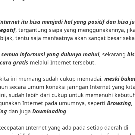
Internet itu bisa menjadi hal yang positif dan bisa j
egatif
, tergantung siapa yang menggunakannya, jik
ijak, tentu saja manfaatnya akan sangat besar sekal
r
semua informasi yang dulunya mahal
, sekarang
bi
cara gratis
melalui Internet tersebut.
a kita ini memang sudah cukup memadai,
meski buka
mun secara umum koneksi jaringan Internet yang kit
ini, sudah lebih dari cukup untuk memenuhi kebutu
unakan Internet pada umumnya, seperti
Browsing
,
ing
dan juga
Downloading
.
kecepatan Internet yang ada pada setiap daerah di