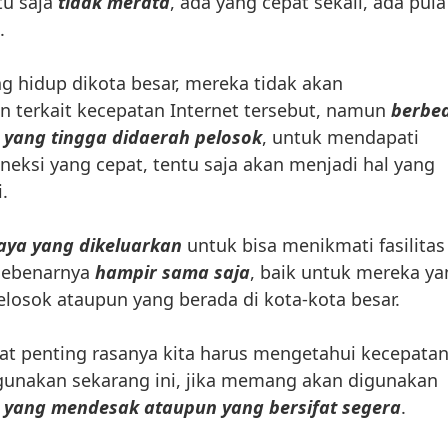
ntu saja
tidak merata
, ada yang cepat sekali, ada pula
.
g hidup dikota besar, mereka tidak akan
terkait kecepatan Internet tersebut, namun
berbe
 yang tingga didaerah pelosok
, untuk mendapati
neksi yang cepat, tentu saja akan menjadi hal yang
.
aya yang dikeluarkan
untuk bisa menikmati fasilitas
 sebenarnya
hampir sama saja
, baik untuk mereka ya
elosok ataupun yang berada di kota-kota besar.
gat penting rasanya kita harus mengetahui kecepata
 gunakan sekarang ini, jika memang akan digunakan
 yang mendesak ataupun yang bersifat segera
.