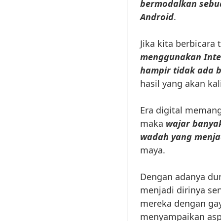
bermodalkan sebua
Android
.
Jika kita berbicar
menggunakan Inter
hampir tidak ada 
hasil yang akan ka
Era digital memang
maka
wajar banyak
wadah yang menjad
maya.
Dengan adanya duni
menjadi dirinya se
mereka dengan ga
menyampaikan aspir