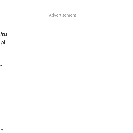
Advertisement
itu
api
.
t,
ia