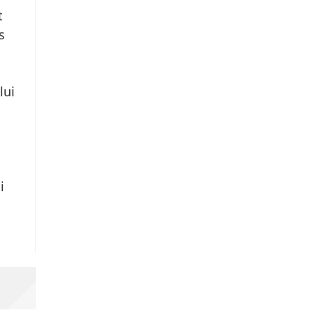
t
s
lui
i