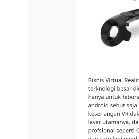
Bisnis Virtual Real
terknologi besar d
hanya untuk hibur
android sebut saj
kesenangan VR dal
layar utamanya, d
profsional seperti
dan satu lagi pend