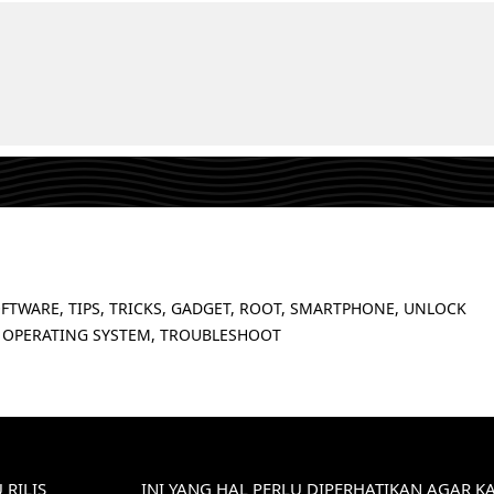
FTWARE, TIPS, TRICKS, GADGET, ROOT, SMARTPHONE, UNLOCK
 OPERATING SYSTEM, TROUBLESHOOT
 RILIS
INI YANG HAL PERLU DIPERHATIKAN AGAR K