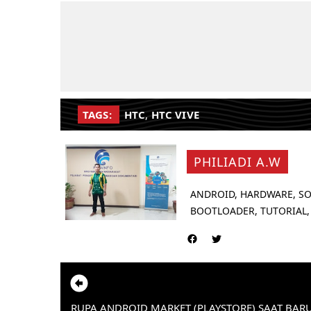
TAGS:
HTC
,
HTC VIVE
PHILIADI A.W
ANDROID, HARDWARE, SO
BOOTLOADER, TUTORIAL,
RUPA ANDROID MARKET (PLAYSTORE) SAAT BARU