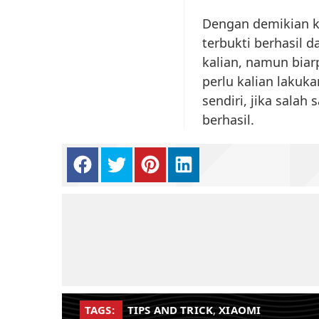
Dengan demikian ke
terbukti berhasil 
kalian, namun biar
perlu kalian lakuk
sendiri, jika salah
berhasil.
TAGS:
TIPS AND TRICK
,
XIAOMI