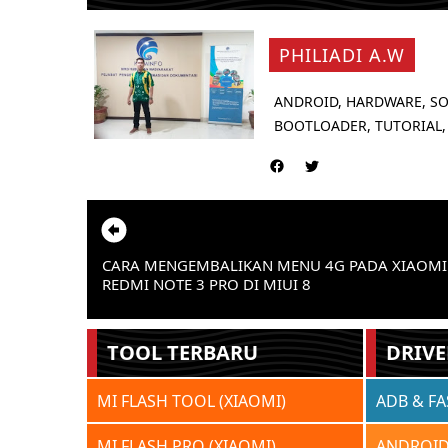
PHILIADI A.W
ANDROID, HARDWARE, SO
BOOTLOADER, TUTORIAL,
CARA MENGEMBALIKAN MENU 4G PADA XIAOMI
REDMI NOTE 3 PRO DI MIUI 8
TOOL TERBARU
DRIVE
MI FLASH TOOL (XIAOMI)
ADB & F
MI FLASH PRO (XIAOMI)
ANDROID