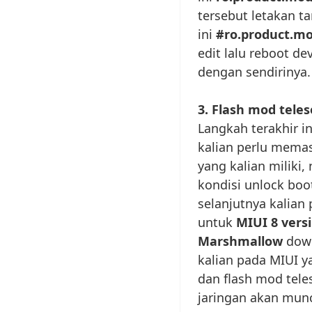
tersebut letakan t
ini
#ro.product.m
edit lalu reboot de
dengan sendirinya.
3. Flash mod teles
Langkah terakhir i
kalian perlu mema
yang kalian miliki
kondisi unlock boo
selanjutnya kalia
untuk
MIUI 8 versi
Marshmallow
dow
kalian pada MIUI y
dan flash mod tele
jaringan akan munc