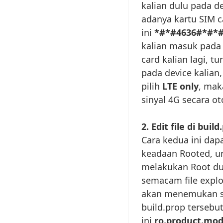
kalian dulu pada de
adanya kartu SIM c
ini
*#*#4636#*#*
kalian masuk pada 
card kalian lagi, 
pada device kalian
pilih
LTE only
, mak
sinyal 4G secara ot
2. Edit file di build
Cara kedua ini dap
keadaan Rooted, un
melakukan Root dulu
semacam file explo
akan menemukan seb
build.prop tersebut
ini
ro.product.mod