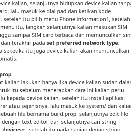
vice kalian, selanjutnya hidupkan device kalian tanp
ard, lalu masuk ke dial pad dan ketikan kode
#
, setelah itu pilih menu Phone information1, setelah
menu itu, langkah selanjutnya kalian masukan SIM
tunggu sampai SIM card terbaca dan memunculkan sin
, dan terakhir pada
set preferred network type
,
a seketika itu juga device kalian akan memunculkan
omatis.
.prop
at kalian lakukan hanya jika device kalian sudah dal
tuk itu sebelum menerapkan cara ini kalian perlu
 kepada device kalian, setelah itu install aplikasi
rer atau sejenisnya, lalu masuk ke system/ dan kalia
uah file bernama build.prop, selanjutnya edit file
 dengan text editor, dan selanjutnya cari string
_devices=
, setelah itu pada bagian depan string