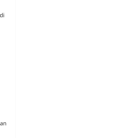
di
ran