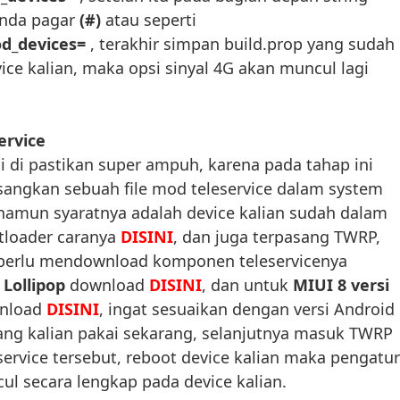
anda pagar
(#)
atau seperti
od_devices=
, terakhir simpan build.prop yang sudah 
vice kalian, maka opsi sinyal 4G akan muncul lagi
ervice
ni di pastikan super ampuh, karena pada tahap ini
sangkan sebuah file mod teleservice dalam system
, namun syaratnya adalah device kalian sudah dalam
tloader caranya
DISINI
, dan juga terpasang TWRP,
n perlu mendownload komponen teleservicenya
 Lollipop
download
DISINI
, dan untuk
MIUI 8 versi
nload
DISINI
, ingat sesuaikan dengan versi Android
ang kalian pakai sekarang, selanjutnya masuk TWRP
service tersebut, reboot device kalian maka pengatu
ul secara lengkap pada device kalian.