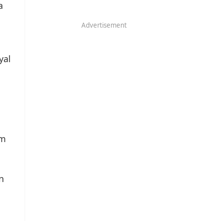
a
Advertisement
yal
am
n