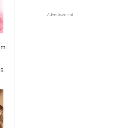
Advertisement
omi
GB