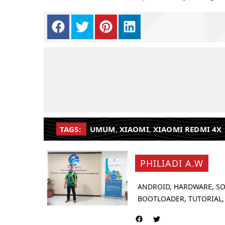
TAGS:
UMUM
,
XIAOMI
,
XIAOMI REDMI 4X
PHILIADI A.W
ANDROID, HARDWARE, SO
BOOTLOADER, TUTORIAL,