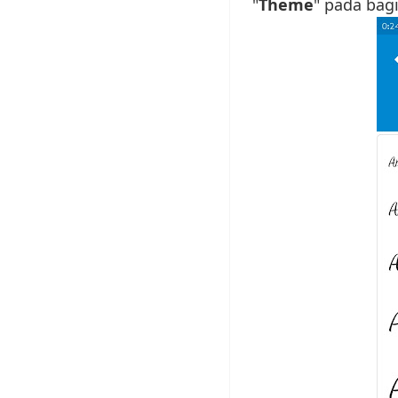
"
Theme
" pada bagi