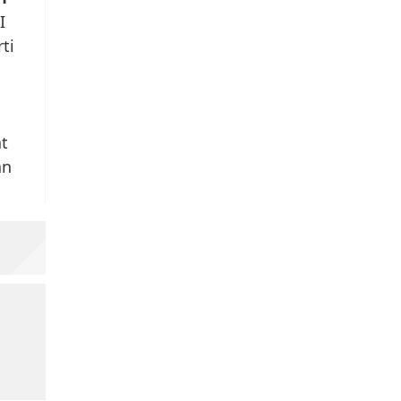
I
ti
at
an