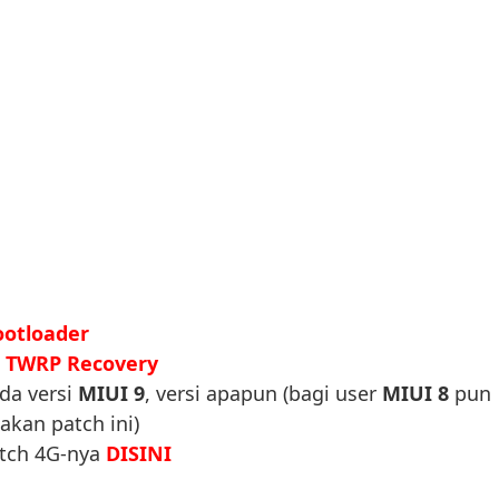
ootloader
g
TWRP Recovery
da versi
MIUI 9
, versi apapun (bagi user
MIUI 8
pun
kan patch ini)
atch 4G-nya
DISINI