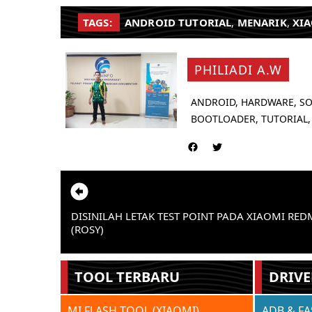
TAGS:
ANDROID TUTORIAL
,
MENARIK
,
XI
PHILIADI A.W
ANDROID, HARDWARE, SO
BOOTLOADER, TUTORIAL,
DISINILAH LETAK TEST POINT PADA XIAOMI RED
(ROSY)
TOOL TERBARU
DRIVE
MI FLASH TOOL (XIAOMI)
ADB & F