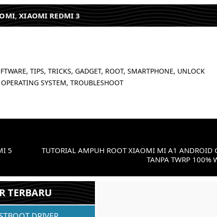
AOMI
,
XIAOMI REDMI 3
FTWARE, TIPS, TRICKS, GADGET, ROOT, SMARTPHONE, UNLOCK
 OPERATING SYSTEM, TROUBLESHOOT
MI 5
TUTORIAL AMPUH ROOT XIAOMI MI A1 ANDROID
TANPA TWRP 100% 
R TERBARU
ASTBOOT DRIVER