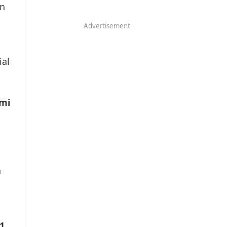
an
Advertisement
ial
mi
n
.1