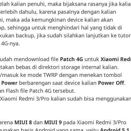
elah kalian penuhi, maka bijaksana rasanya jika kali
erlebih dahulu, karena pasalnya dengan kalian
ni, maka ada kemungkinan device kalian akan
, sehingga untuk menghindari hal yang tidak di
kukan backup, jika sudah silahkan lanjutkan ke tutor
 4G-nya.
 sudah mendownload file
Patch 4G
untuk
Xiaomi Red
etakan bebas di direktori storage internal kalian.
g/masuk ke mode TWRP dengan menekan tombol
n
Power
berbarengan saat device kalian
Power Off
.
n Flash file Patch 4G tersebut.
 Xiaomi Redmi 3/Pro kalian sudah bisa menggunaka
karena
MIUI 8
dan
MIUI 9
pada Xiaomi Redmi 3/Pro
unakan basis Android yang sama, yaitu
Android 5.1