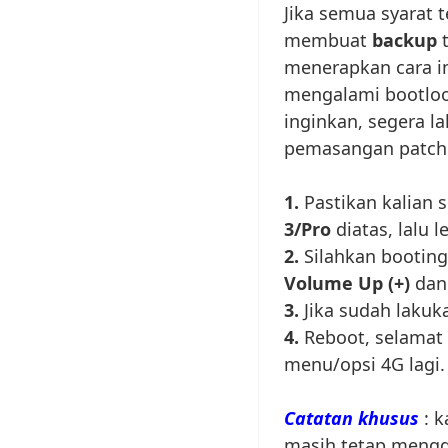
Jika semua syarat t
membuat
backup
t
menerapkan cara i
mengalami bootloop
inginkan, segera la
pemasangan patch
1.
Pastikan kalian
3/Pro
diatas, lalu l
2.
Silahkan bootin
Volume Up (+)
da
3.
Jika sudah lakuka
4.
Reboot, selamat
menu/opsi 4G lagi.
Catatan khusus
: 
masih tetap mengg