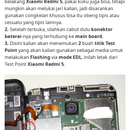
belakang
Xiaomi Redmi 5
, pakai kuku juga bisa, tetapi
mungkin akan melukai jari kalian, jadi disarankan
gunakan congkelan khusus bisa itu obeng tipis atau
sesuatu yang tipis lainnya.
2.
Setelah terbuka, silahkan cabut dulu
konektor
baterai
-nya yang terhubung ke
main board
.
3.
Disini kalian akan menemukan
2
buah
titik Test
Point
yang akan kalian gunakan sebagai media untuk
melakukan
Flashing
via
mode EDL
, inilah letak dari
Test Point
Xiaomi Redmi 5
.