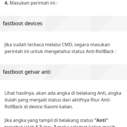
4.
Masukan perintah ini :
fastboot devices
Jika sudah terbaca melalui CMD, segara masukan
perintah ini untuk mengetahui status Anti-RollBack :
fastboot getvar anti
Lihat hasilnya, akan ada angka di belakang Anti, angka
itulah yang menjadi status dari aktifnya fitur Anti-
RollBack di device Xiaomi kalian.
Jika angka yang tampil di belakang status
"Anti"
tersebut ialah
1
,
2
atau
3
maka selamat kalian masih