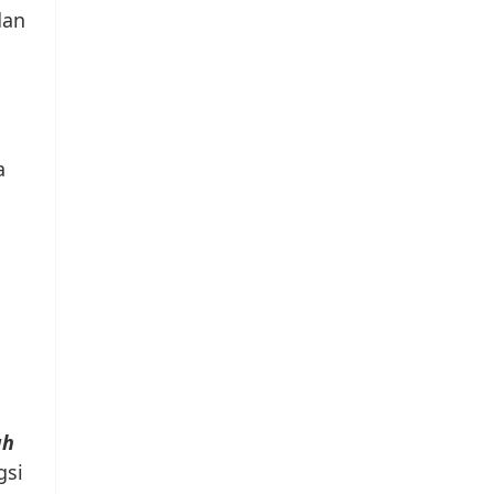
an
a
ah
gsi