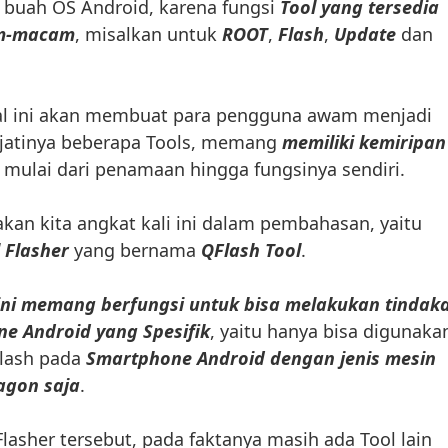
 buah OS Android, karena fungsi
Tool yang tersedia
am-macam
, misalkan untuk
ROOT
,
Flash
,
Update
dan
hal ini akan membuat para pengguna awam menjadi
ejatinya beberapa Tools, memang
memiliki kemiripan
, mulai dari penamaan hingga fungsinya sendiri.
akan kita angkat kali ini dalam pembahasan, yaitu
 Flasher
yang bernama
QFlash Tool
.
 ini memang berfungsi untuk bisa melakukan tindak
ne Android yang Spesifik
, yaitu hanya bisa digunaka
lash pada
Smartphone Android dengan jenis mesin
gon saja
.
 Flasher tersebut, pada faktanya masih ada Tool lain