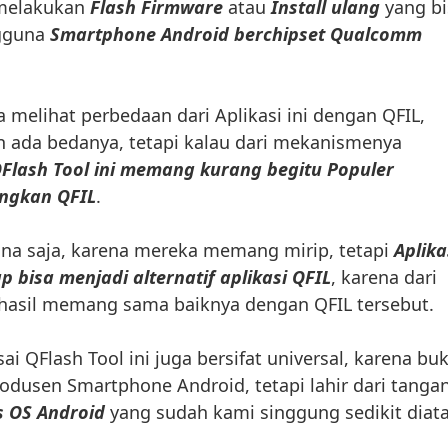
 melakukan
Flash Firmware
atau
Install ulang
yang bi
gguna
Smartphone Android berchipset Qualcomm
ta melihat perbedaan dari Aplikasi ini dengan QFIL,
n ada bedanya, tetapi kalau dari mekanismenya
QFlash Tool ini memang kurang begitu Populer
ngkan QFIL
.
ana saja, karena mereka memang mirip, tetapi
Aplika
ap bisa menjadi alternatif aplikasi QFIL
, karena dari
 hasil memang sama baiknya dengan QFIL tersebut.
sai QFlash Tool ini juga bersifat universal, karena bu
rodusen Smartphone Android, tetapi lahir dari tanga
 OS Android
yang sudah kami singgung sedikit diata