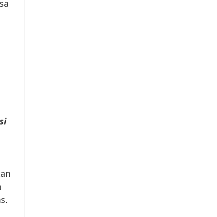
sa
si
kan
n
s.