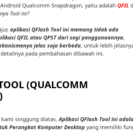
Android Qualcomm Snapdragon, yaitu adalah
QFIL
d
nya Tool ini?
jur,
aplikasi QFlash Tool ini memang tidak ada
likasi QFIL atau QPST dari segi penggunaannya
,
kanismenya jelas saja berbeda
, untuk lebih jelasny
t detailnya pada pembahasan dibawah ini.
 TOOL (QUALCOMM
)
 kami singgung diatas,
Aplikasi QFlash Tool ini adal
ntuk Perangkat Komputer Desktop
yang memiliki fun