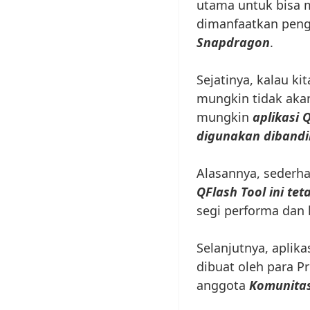
utama untuk bisa
dimanfaatkan pen
Snapdragon
.
Sejatinya, kalau ki
mungkin tidak aka
mungkin
aplikasi 
digunakan dibandi
Alasannya, sederh
QFlash Tool ini tet
segi performa dan
Selanjutnya, aplika
dibuat oleh para P
anggota
Komunitas