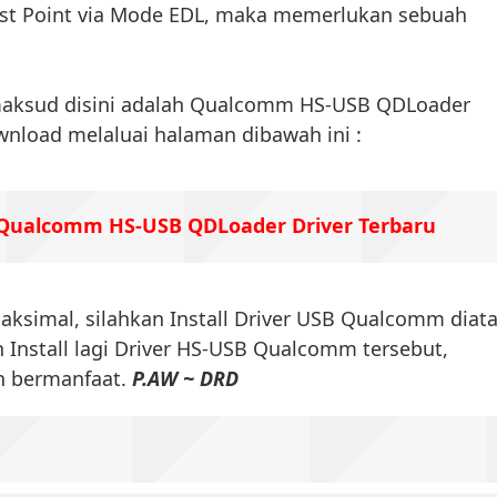
est Point via Mode EDL, maka memerlukan sebuah
maksud disini adalah Qualcomm HS-USB QDLoader
ownload melaluai halaman dibawah ini :
Qualcomm HS-USB QDLoader Driver Terbaru
aksimal, silahkan Install Driver USB Qualcomm diata
n Install lagi Driver HS-USB Qualcomm tersebut,
n bermanfaat.
P.AW ~ DRD