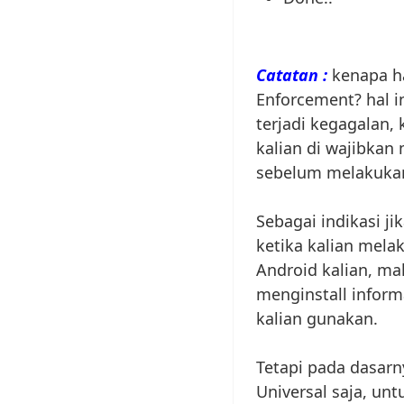
Catatan :
kenapa ha
Enforcement? hal i
terjadi kegagalan,
kalian di wajibkan
sebelum melakukan 
Sebagai indikasi ji
ketika kalian mela
Android kalian, ma
menginstall inform
kalian gunakan.
Tetapi pada dasarny
Universal saja, un