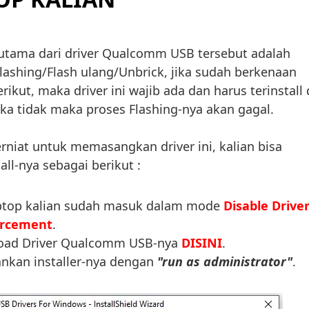
tama dari driver Qualcomm USB tersebut adalah
ashing/Flash ulang/Unbrick, jika sudah berkenaan
ikut, maka driver ini wajib ada dan harus terinstall 
ika tidak maka proses Flashing-nya akan gagal.
erniat untuk memasangkan driver ini, kalian bisa
all-nya sebagai berikut :
ptop kalian sudah masuk dalam mode
Disable Drive
orcement
.
load Driver Qualcomm USB-nya
DISINI
.
alankan installer-nya dengan
"run as administrator"
.