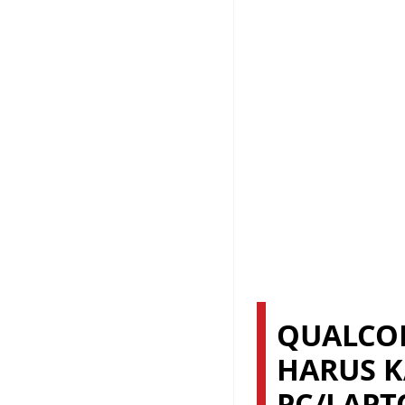
QUALCO
HARUS K
PC/LAPT