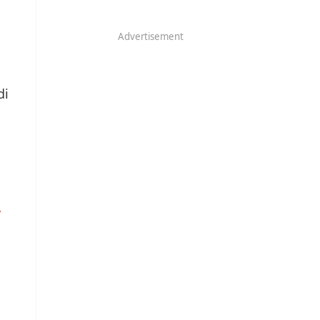
Advertisement
di
r