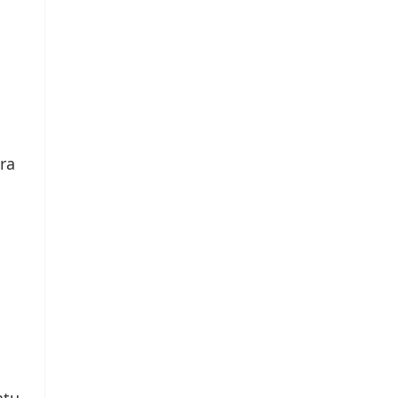
ra
atu