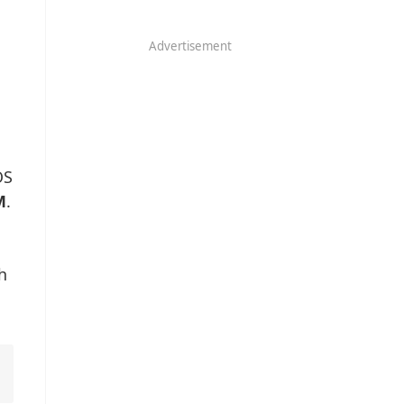
Advertisement
OS
M
.
h