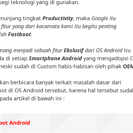
 segi teknologi yang di gunakan.
enunjang tingkat
Productivity
, maka
Google itu
itur yang dari kacamata kami itu begitu penting
alah
Fastboot
.
mang menjadi sebuah fitur
Ekslusif
dari OS Android
itu
da di setiap
Smartphone Android
yang mengadopsi 
meski sudah di Custom habis-habisan oleh pihak
OE
akan berbicara banyak terkait masalah dasar dari
t di OS Android tersebut, karena hal tersebut suda
ada artikel di bawah ini :
oot Android