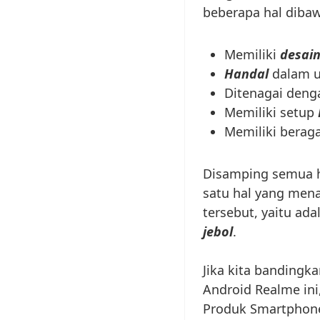
beberapa hal dibawa
Memiliki
desai
Handal
dalam 
Ditenagai den
Memiliki setup
Memiliki bera
Disamping semua h
satu hal yang mena
tersebut, yaitu ada
jebol
.
Jika kita bandingk
Android Realme ini
Produk Smartphone 