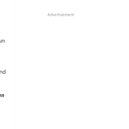
Advertisement
un
and
an