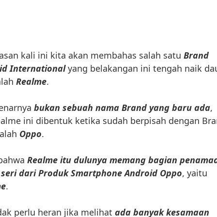
san kali ini kita akan membahas salah satu
Brand
d International
yang belakangan ini tengah naik da
alah
Realme
.
benarnya
bukan sebuah nama Brand yang baru ada
,
ealme ini dibentuk ketika sudah berpisah dengan Br
dalah
Oppo
.
 bahwa
Realme itu dulunya memang bagian penama
ni seri dari Produk Smartphone Android Oppo
, yaitu
me
.
dak perlu heran jika melihat
ada banyak kesamaan