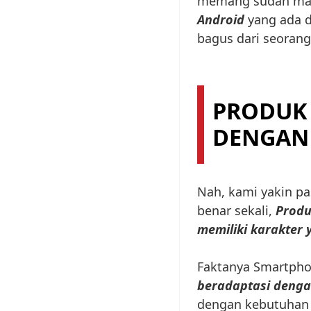
memang sudah mas
Android
yang ada di
bagus dari seoran
PRODUK
DENGAN 
Nah, kami yakin pa
benar sekali,
Produ
memiliki karakter 
Faktanya Smartph
beradaptasi denga
dengan kebutuhan o