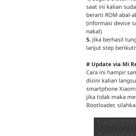
saat ini kalian su
berarti ROM abal-ab
(informasi device s
nakal)
5.
Jika berhasil tun
lanjut step berikut
# Update via Mi R
Cara ini hampir sa
disini kalian lan
smartphone Xiaom
jika tidak maka men
Bootloader, silahkan