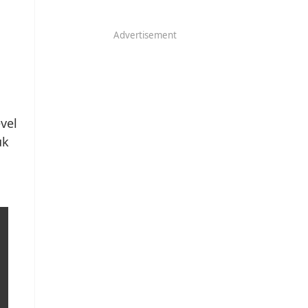
Advertisement
vel
uk