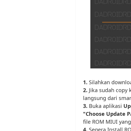
1.
Silahkan downlo
2.
Jika sudah copy 
langsung dari smar
3.
Buka aplikasi
Up
"Choose Update P
file ROM MIUI yang
4.
Segera Install R