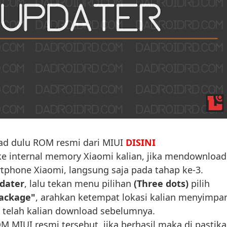
ad dulu ROM resmi dari MIUI
DISINI
ke internal memory Xiaomi kalian, jika mendownload
tphone Xiaomi, langsung saja pada tahap ke-3.
dater
, lalu tekan menu pilihan
(Three dots)
pilih
ackage"
, arahkan ketempat lokasi kalian menyimpa
 telah kalian download sebelumnya.
OM MIUI resmi tersebut, jika berhasil maka di pastik