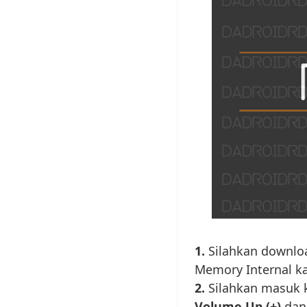
1.
Silahkan downlo
Memory Internal ka
2.
Silahkan masuk 
Volume Up (+)
dan