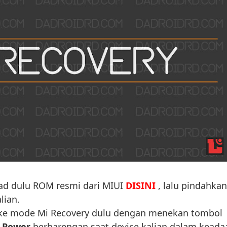
ad dulu ROM resmi dari MIUI
DISINI
, lalu pindahkan
lian.
ke mode Mi Recovery dulu dengan menekan tombol
Power
berbarengan saat device kalian dalam keada