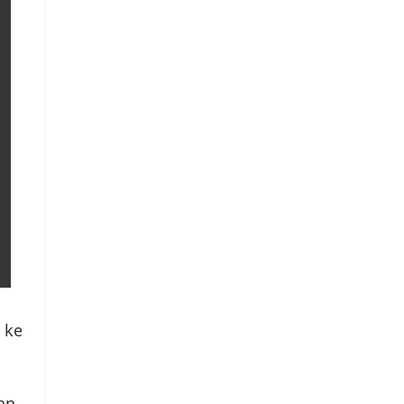
 ke
an