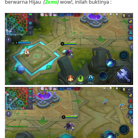
berwarna Hijau
(
2xms
)
wow!, inilah buktinya :