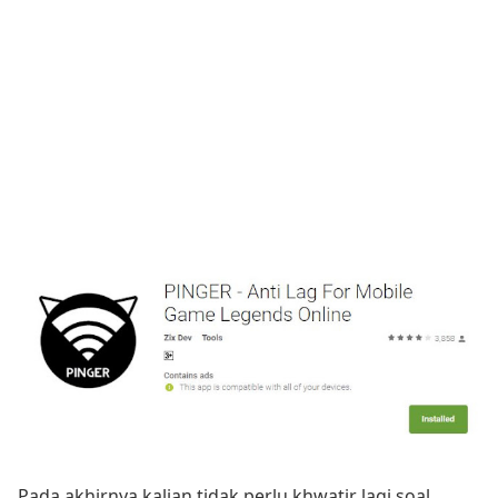
Pada akhirnya kalian tidak perlu khwatir lagi soal